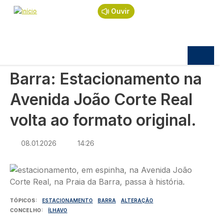
Navegação estrutural
Passar para o conteúdo principal
Início
Notícias
Política
Ouvir
Barra: Estacionamento na Avenida João Corte
Real volta ao formato original.
POLÍTICA
Barra: Estacionamento na
Avenida João Corte Real
volta ao formato original.
08.01.2026
14:26
Imagem
TÓPICOS
ESTACIONAMENTO
BARRA
ALTERAÇÃO
CONCELHO
ÍLHAVO