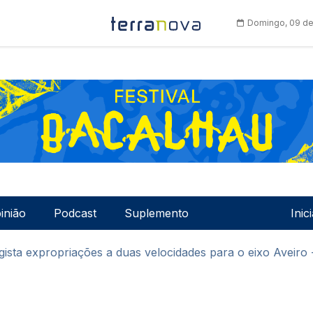
Domingo, 09 de
Men
inião
Podcast
Suplemento
Inic
gista expropriações a duas velocidades para o eixo Aveiro