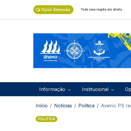
Passar para o conteúdo principal
Ouvir Emissão
Toda uma região em direto
Navegação principal
Informação
Institucional
Op
Navegação estrutural
Início
Notícias
Política
Aveiro: PS re
POLÍTICA