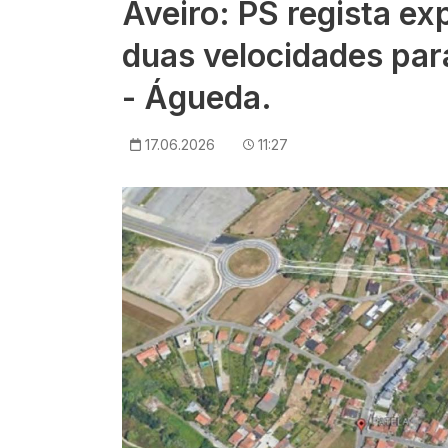
Aveiro: PS regista ex
duas velocidades para
- Águeda.
17.06.2026
11:27
Imagem