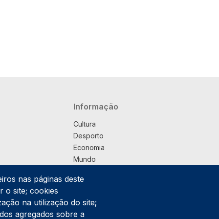
Navegação principal
Informação
Cultura
Desporto
Economia
Mundo
Música
eiros nas páginas deste
País
 o site; cookies
Política
ação na utilização do site;
Praça
ados agregados sobre a
Pub