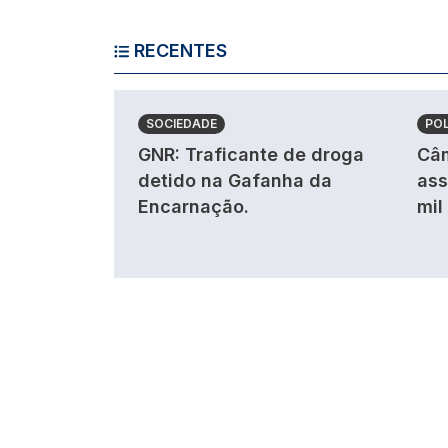
RECENTES
SOCIEDADE
POL
GNR: Traficante de droga
Câm
detido na Gafanha da
ass
Encarnação.
mil