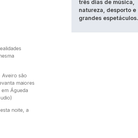
três dias de música,
natureza, desporto e
grandes espetáculos
ealidades
 mesma
 Aveiro são
levanta maiores
ue em Águeda
udio)
sta noite, a