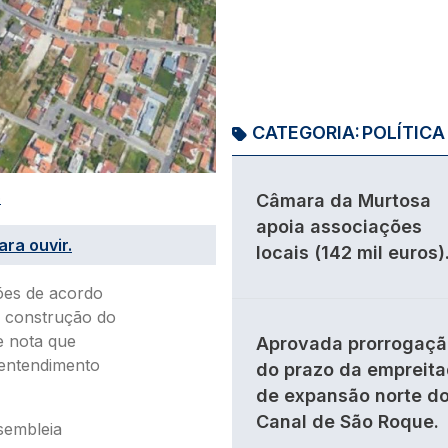
CATEGORIA:
POLÍTICA
Câmara da Murtosa
O
apoia associações
ara ouvir.
locais (142 mil euros)
ões de acordo
à construção do
e nota que
Aprovada prorrogaçã
entendimento
do prazo da empreit
de expansão norte d
Canal de São Roque.
sembleia