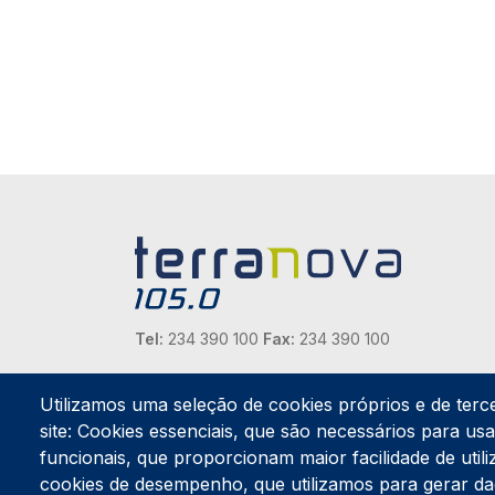
Tel:
234 390 100
Fax:
234 390 100
Endereço Postal
Apartado 42
Utilizamos uma seleção de cookies próprios e de terc
Rua Gil Eanes 31
site: Cookies essenciais, que são necessários para usar
3834-908 Gafanha da Nazaré
funcionais, que proporcionam maior facilidade de utiliz
cookies de desempenho, que utilizamos para gerar d
Estúdios