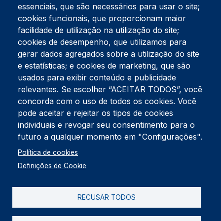
essenciais, que são necessários para usar o site;
cookies funcionais, que proporcionam maior
facilidade de utilização na utilização do site;
Tel:
234 390 100
Fax:
234 390 100
cookies de desempenho, que utilizamos para
Endereço Postal
gerar dados agregados sobre a utilização do site
Apartado 42
e estatísticas; e cookies de marketing, que são
Rua Gil Eanes 31
usados para exibir conteúdo e publicidade
3834-908 Gafanha da Nazaré
relevantes. Se escolher “ACEITAR TODOS”, você
concorda com o uso de todos os cookies. Você
Estúdios
pode aceitar e rejeitar os tipos de cookies
Rua Prior Guerra
Edifício do Centro Cultural da Gafanha da Nazaré
individuais e revogar seu consentimento para o
3830-556 Gafanha da Nazaré
futuro a qualquer momento em "Configurações".
Rodapé
Política de cookies
Cookies
Política de Privacidade
Definições de Cookie
Livro de reclamações
RECUSAR TODOS
2026 @ Informação de Copyright