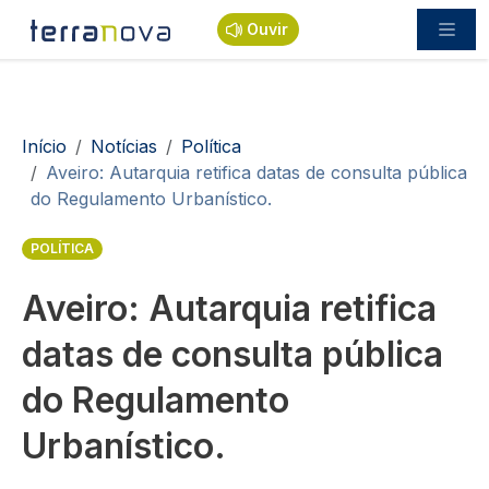
Passar para o conteúdo principal
Ouvir
Navegação estrutural
Início
Notícias
Política
Aveiro: Autarquia retifica datas de consulta pública
do Regulamento Urbanístico.
POLÍTICA
Aveiro: Autarquia retifica
datas de consulta pública
do Regulamento
Urbanístico.