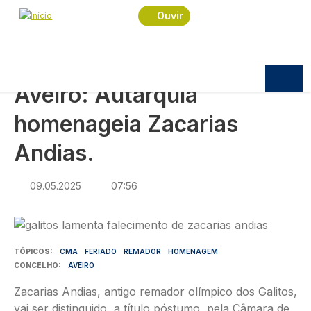
Navegação estrutural
Passar para o conteúdo principal
Início
Notícias
Política
Ouvir
Aveiro: Autarquia homenageia Zacarias Andias.
POLÍTICA
Aveiro: Autarquia
homenageia Zacarias
Andias.
09.05.2025
07:56
Imagem
TÓPICOS
CMA
FERIADO
REMADOR
HOMENAGEM
CONCELHO
AVEIRO
Zacarias Andias, antigo remador olímpico dos Galitos,
vai ser distinguido, a título póstumo, pela Câmara de