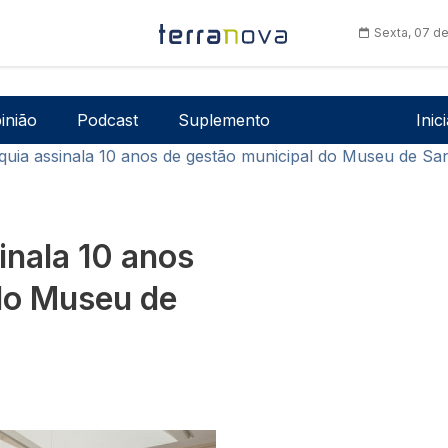
Sexta, 07 d
Men
inião
Podcast
Suplemento
Inic
rquia assinala 10 anos de gestão municipal do Museu de Sa
inala 10 anos
do Museu de