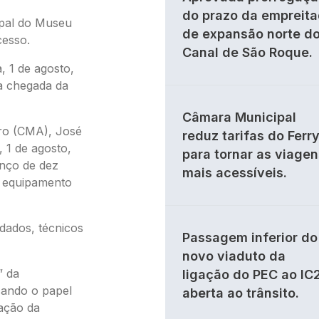
do prazo da empreit
ipal do Museu
de expansão norte d
cesso.
Canal de São Roque.
, 1 de agosto,
a chegada da
Câmara Municipal
iro (CMA), José
reduz tarifas do Ferr
, 1 de agosto,
para tornar as viagen
anço de dez
mais acessíveis.
e equipamento
dados, técnicos
Passagem inferior do
novo viaduto da
” da
ligação do PEC ao IC
acando o papel
aberta ao trânsito.
ação da