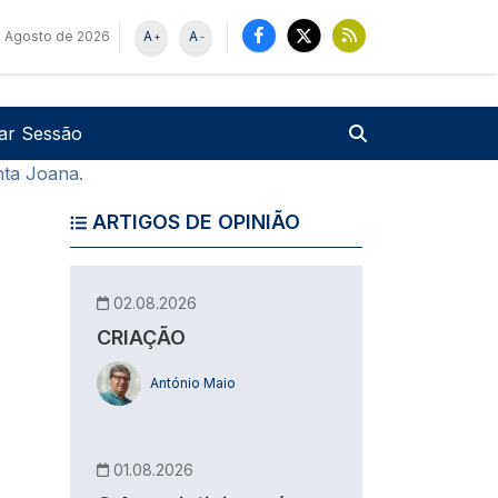
e Agosto de 2026
A
A
+
-
u de utilizador
Pesquisar
iar Sessão
nta Joana.
ARTIGOS DE OPINIÃO
02.08.2026
CRIAÇÃO
António Maio
01.08.2026