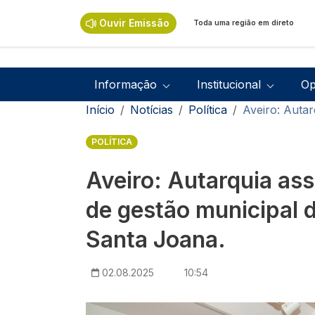
Passar para o conteúdo principal
Ouvir Emissão
Toda uma região em direto
Navegação principal
Informação
Institucional
Op
Navegação estrutural
Início
Notícias
Política
Aveiro: Auta
POLÍTICA
Aveiro: Autarquia ass
de gestão municipal 
Santa Joana.
02.08.2025
10:54
Imagem