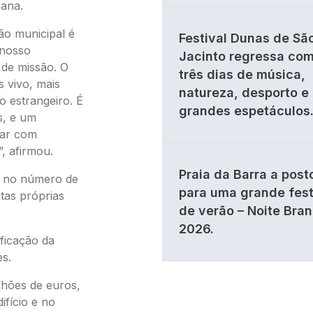
oana.
ão municipal é
Festival Dunas de Sã
 nosso
Jacinto regressa co
 de missão. O
três dias de música,
 vivo, mais
natureza, desporto e
o estrangeiro. É
grandes espetáculos
s, e um
rar com
”, afirmou.
Praia da Barra a post
% no número de
para uma grande fes
tas próprias
de verão – Noite Bra
2026.
ificação da
es.
ilhões de euros,
ifício e no