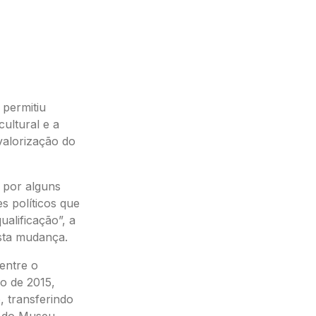
permitiu
ultural e a
valorização do
s por alguns
s políticos que
alificação”, a
esta mudança.
entre o
o de 2015,
, transferindo
e do Museu.