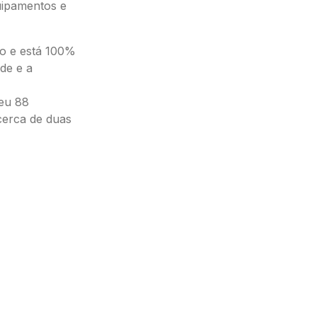
uipamentos e
do e está 100%
ade e a
eu 88
cerca de duas