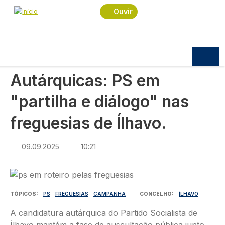
Navegação estrutural
Passar para o conteúdo principal
Início
Notícias
Política
Ouvir
Autárquicas: PS em "partilha e diálogo" nas
freguesias de Ílhavo.
POLÍTICA
Autárquicas: PS em
"partilha e diálogo" nas
freguesias de Ílhavo.
09.09.2025
10:21
Imagem
TÓPICOS
PS
FREGUESIAS
CAMPANHA
CONCELHO
ÍLHAVO
A candidatura autárquica do Partido Socialista de
Ílhavo mantém a fase de auscultação pública junto