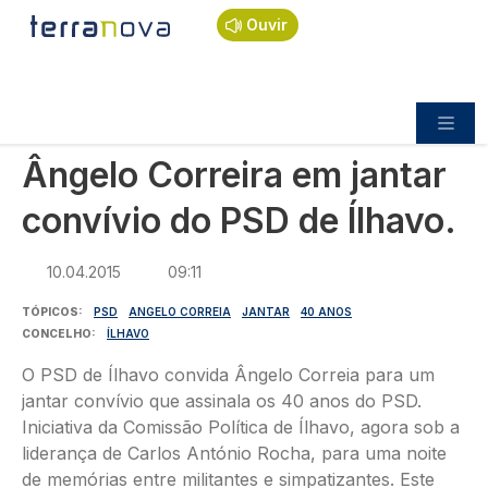
Navegação estrutural
Passar para o conteúdo principal
Início
Notícias
Política
Ouvir
Ângelo Correira em jantar convívio do PSD de
Ílhavo.
POLÍTICA
Ângelo Correira em jantar
convívio do PSD de Ílhavo.
10.04.2015
09:11
TÓPICOS
PSD
ANGELO CORREIA
JANTAR
40 ANOS
CONCELHO
ÍLHAVO
O PSD de Ílhavo convida Ângelo Correia para um
jantar convívio que assinala os 40 anos do PSD.
Iniciativa da Comissão Política de Ílhavo, agora sob a
liderança de Carlos António Rocha, para uma noite
de memórias entre militantes e simpatizantes. Este