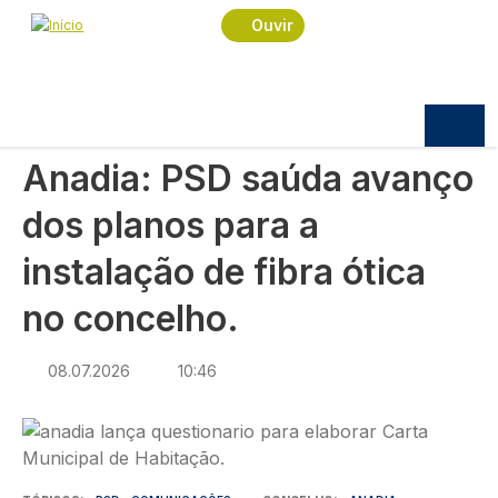
Navegação estrutural
Passar para o conteúdo principal
Início
Notícias
Política
Ouvir
Anadia: PSD saúda avanço dos planos para a
instalação de fibra ótica no concelho.
POLÍTICA
Anadia: PSD saúda avanço
dos planos para a
instalação de fibra ótica
no concelho.
08.07.2026
10:46
Imagem