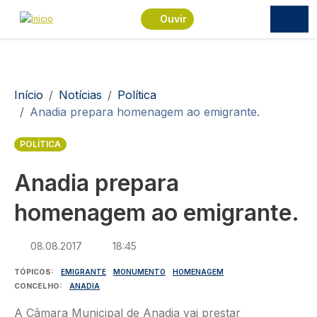
Passar para o conteúdo principal
Ouvir
Navegação estrutural
Início
Notícias
Política
Anadia prepara homenagem ao emigrante.
POLÍTICA
Anadia prepara
homenagem ao emigrante.
08.08.2017
18:45
TÓPICOS
EMIGRANTE
MONUMENTO
HOMENAGEM
CONCELHO
ANADIA
A Câmara Municipal de Anadia vai prestar