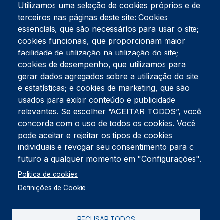
Utilizamos uma seleção de cookies próprios e de
terceiros nas páginas deste site: Cookies
essenciais, que são necessários para usar o site;
cookies funcionais, que proporcionam maior
facilidade de utilização na utilização do site;
Tel:
234 390 100
Fax:
234 390 100
cookies de desempenho, que utilizamos para
Endereço Postal
gerar dados agregados sobre a utilização do site
Apartado 42
e estatísticas; e cookies de marketing, que são
Rua Gil Eanes 31
usados para exibir conteúdo e publicidade
3834-908 Gafanha da Nazaré
relevantes. Se escolher “ACEITAR TODOS”, você
concorda com o uso de todos os cookies. Você
Estúdios
pode aceitar e rejeitar os tipos de cookies
Rua Prior Guerra
Edifício do Centro Cultural da Gafanha da Nazaré
individuais e revogar seu consentimento para o
3830-556 Gafanha da Nazaré
futuro a qualquer momento em "Configurações".
Rodapé
Política de cookies
Cookies
Política de Privacidade
Definições de Cookie
Livro de reclamações
RECUSAR TODOS