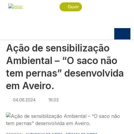
Navegação estrutural
Passar para o conteúdo principal
Início
Notícias
Política
Ouvir
Ação de sensibilização Ambiental – “O saco não
tem pernas” desenvolvida em Aveiro.
POLÍTICA
Ação de sensibilização
Ambiental – “O saco não
tem pernas” desenvolvida
em Aveiro.
04.06.2024
16:03
Imagem