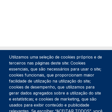
Utilizamos uma seleção de cookies próprios e de
terceiros nas páginas deste site: Cookies
essenciais, que são necessários para usar o site;
cookies funcionais, que proporcionam maior
facilidade de utilização na utilização do site;
Tel:
234 390 100
Fax:
234 390 100
cookies de desempenho, que utilizamos para
gerar dados agregados sobre a utilização do site
Endereço Postal
Apartado 42
e estatísticas; e cookies de marketing, que são
Rua Gil Eanes 31
usados para exibir conteúdo e publicidade
3834-908 Gafanha da Nazaré
relevantes. Se escolher “ACEITAR TODOS”, você