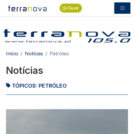
Passar para o conteúdo principal
Ouvir
Navegação estrutural
Início
Notícias
Petróleo
Notícias
TÓPICOS:
PETRÓLEO
Imagem