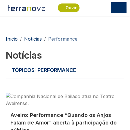
Passar para o conteúdo principal
Ouvir
Navegação estrutural
Início
Notícias
Performance
Notícias
TÓPICOS:
PERFORMANCE
Imagem
Aveiro: Performance “Quando os Anjos
Falam de Amor” aberta à participação do