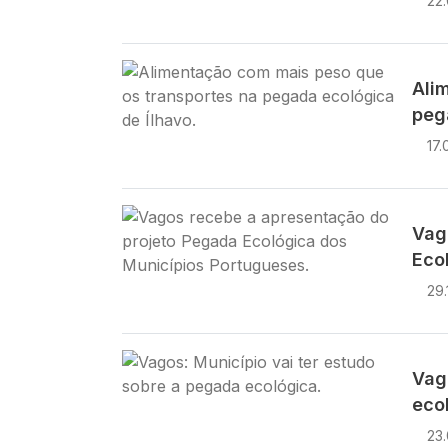
22
Imagem
Ali
peg
17.
Imagem
Vag
Eco
29.
Imagem
Vag
eco
23.