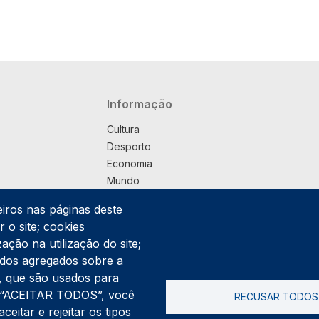
Navegação principal
Informação
Cultura
Desporto
Economia
Mundo
Música
eiros nas páginas deste
País
 o site; cookies
Política
ação na utilização do site;
Praça
ados agregados sobre a
Pub
ng, que são usados para
Saúde
er “ACEITAR TODOS”, você
RECUSAR TODOS
Sociedade
itar e rejeitar os tipos