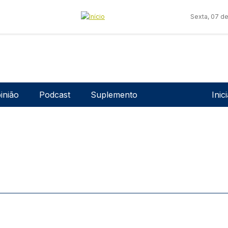
Sexta, 07 d
Men
inião
Podcast
Suplemento
Inic