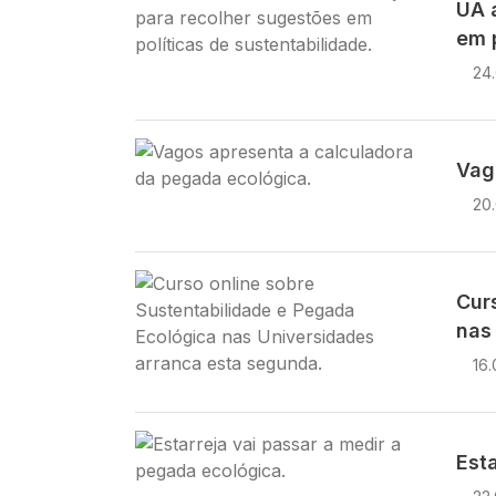
UA 
em p
24
Imagem
Vag
20
Imagem
Cur
nas
16.
Imagem
Esta