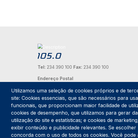
Tel:
234 390 100
Fax:
234 390 100
Endereço Postal
Apartado 42
Utilizamos uma seleção de cookies próprios e de terc
Rua Gil Eanes 31
site: Cookies essenciais, que são necessários para usar
3834-908 Gafanha da Nazaré
funcionais, que proporcionam maior facilidade de utiliz
Estúdios
cookies de desempenho, que utilizamos para gerar d
Rua Prior Guerra
utilização do site e estatísticas; e cookies de marketi
Edifício do Centro Cultural da Gafanha da Nazaré
exibir conteúdo e publicidade relevantes. Se escolh
3830-556 Gafanha da Nazaré
concorda com o uso de todos os cookies. Você pode ace