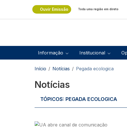
Passar para o conteúdo principal
Ouvir Emissão
Toda uma região em direto
Navegação principal
Informação
Institucional
Op
Navegação estrutural
Início
Notícias
Pegada ecologica
Notícias
TÓPICOS:
PEGADA ECOLOGICA
Imagem