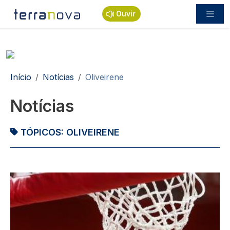
Passar para o conteúdo principal
Ouvir
Navegação estrutural
Início
Notícias
Oliveirene
Notícias
TÓPICOS:
OLIVEIRENE
Imagem