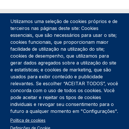
Utilizamos uma seleção de cookies próprios e de
terceiros nas páginas deste site: Cookies
essenciais, que são necessários para usar o site;
cookies funcionais, que proporcionam maior
facilidade de utilização na utilização do site;
Tel:
234 390 100
Fax:
234 390 100
cookies de desempenho, que utilizamos para
Endereço Postal
gerar dados agregados sobre a utilização do site
Apartado 42
e estatísticas; e cookies de marketing, que são
Rua Gil Eanes 31
usados para exibir conteúdo e publicidade
3834-908 Gafanha da Nazaré
relevantes. Se escolher “ACEITAR TODOS”, você
concorda com o uso de todos os cookies. Você
Estúdios
pode aceitar e rejeitar os tipos de cookies
Rua Prior Guerra
Edifício do Centro Cultural da Gafanha da Nazaré
individuais e revogar seu consentimento para o
3830-556 Gafanha da Nazaré
futuro a qualquer momento em "Configurações".
Rodapé
Política de cookies
Cookies
Política de Privacidade
Definições de Cookie