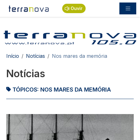
Passar para o conteúdo principal
Ouvir
Navegação estrutural
Início
Notícias
Nos mares da memória
Notícias
TÓPICOS:
NOS MARES DA MEMÓRIA
Imagem