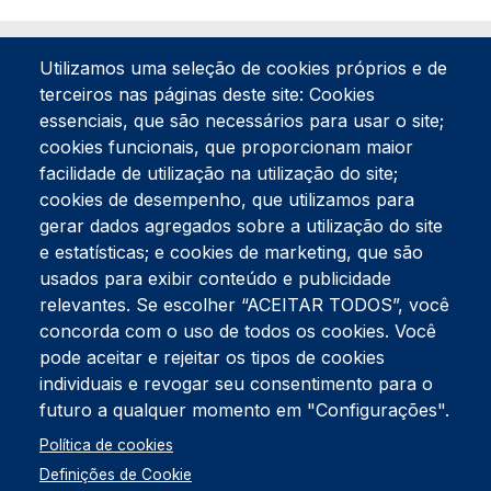
Utilizamos uma seleção de cookies próprios e de
terceiros nas páginas deste site: Cookies
essenciais, que são necessários para usar o site;
cookies funcionais, que proporcionam maior
facilidade de utilização na utilização do site;
Tel:
234 390 100
Fax:
234 390 100
cookies de desempenho, que utilizamos para
Endereço Postal
gerar dados agregados sobre a utilização do site
Apartado 42
e estatísticas; e cookies de marketing, que são
Rua Gil Eanes 31
usados para exibir conteúdo e publicidade
3834-908 Gafanha da Nazaré
relevantes. Se escolher “ACEITAR TODOS”, você
concorda com o uso de todos os cookies. Você
Estúdios
pode aceitar e rejeitar os tipos de cookies
Rua Prior Guerra
Edifício do Centro Cultural da Gafanha da Nazaré
individuais e revogar seu consentimento para o
3830-556 Gafanha da Nazaré
futuro a qualquer momento em "Configurações".
Rodapé
Política de cookies
Cookies
Política de Privacidade
Definições de Cookie