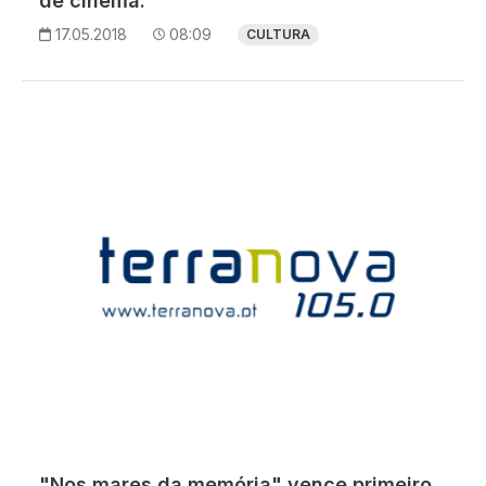
de cinema.
17.05.2018
08:09
CULTURA
"Nos mares da memória" vence primeiro