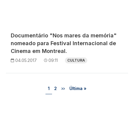
Documentário "Nos mares da memória"
nomeado para Festival Internacional de
Cinema em Montreal.
04.05.2017
09:11
CULTURA
Paginação
Página
Página
Próxima página
Última página
1
2
››
Última »