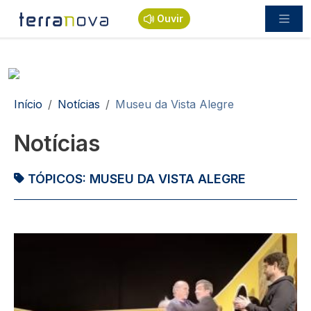
Passar para o conteúdo principal
Ouvir
Navegação estrutural
Início
Notícias
Museu da Vista Alegre
Notícias
TÓPICOS:
MUSEU DA VISTA ALEGRE
Imagem