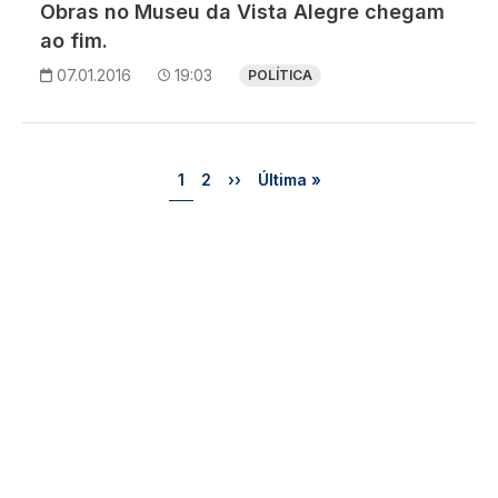
Obras no Museu da Vista Alegre chegam
ao fim.
07.01.2016
19:03
POLÍTICA
Paginação
Página
Página
Próxima página
Última página
1
2
››
Última »