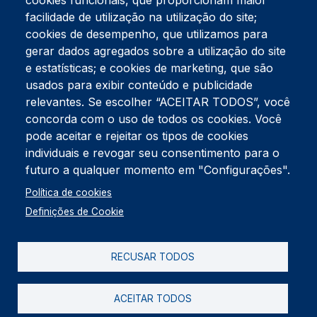
cookies funcionais, que proporcionam maior
facilidade de utilização na utilização do site;
Tel:
234 390 100
Fax:
234 390 100
cookies de desempenho, que utilizamos para
Endereço Postal
gerar dados agregados sobre a utilização do site
Apartado 42
e estatísticas; e cookies de marketing, que são
Rua Gil Eanes 31
usados para exibir conteúdo e publicidade
3834-908 Gafanha da Nazaré
relevantes. Se escolher “ACEITAR TODOS”, você
concorda com o uso de todos os cookies. Você
Estúdios
pode aceitar e rejeitar os tipos de cookies
Rua Prior Guerra
Edifício do Centro Cultural da Gafanha da Nazaré
individuais e revogar seu consentimento para o
3830-556 Gafanha da Nazaré
futuro a qualquer momento em "Configurações".
Rodapé
Política de cookies
Cookies
Política de Privacidade
Definições de Cookie
Livro de reclamações
RECUSAR TODOS
2026 @ Informação de Copyright
ACEITAR TODOS