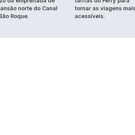
zo da empreitada de
tarifas do Ferry para
ansão norte do Canal
tornar as viagens mai
São Roque.
acessíveis.