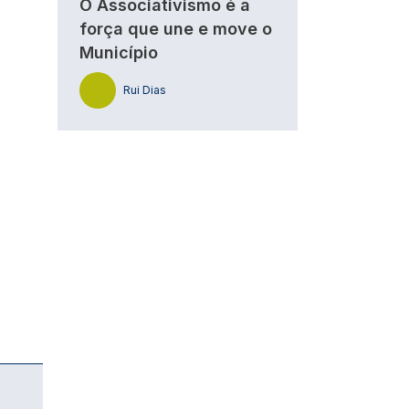
O Associativismo é a
força que une e move o
Município
Rui Dias