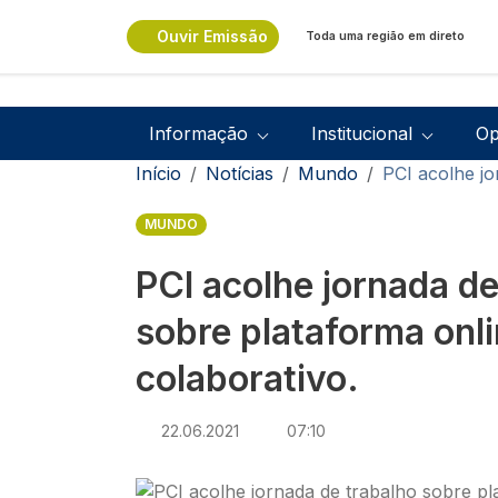
Passar para o conteúdo principal
Ouvir Emissão
Toda uma região em direto
Navegação principal
Informação
Institucional
Op
Navegação estrutural
Início
Notícias
Mundo
PCI acolhe jo
MUNDO
PCI acolhe jornada de
sobre plataforma onli
colaborativo.
22.06.2021
07:10
Imagem