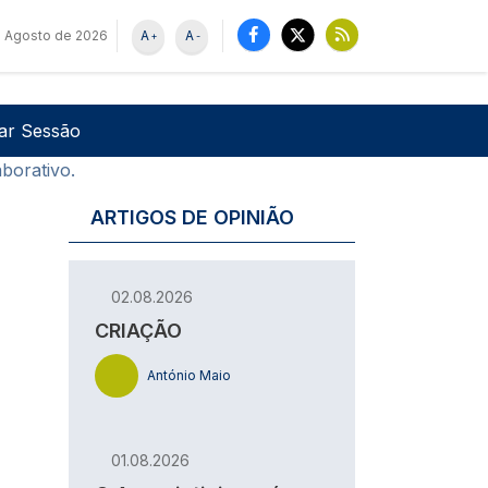
 Agosto de 2026
A
A
+
-
u de utilizador
Pesquisar
iar Sessão
borativo.
ARTIGOS DE OPINIÃO
02.08.2026
CRIAÇÃO
António Maio
01.08.2026