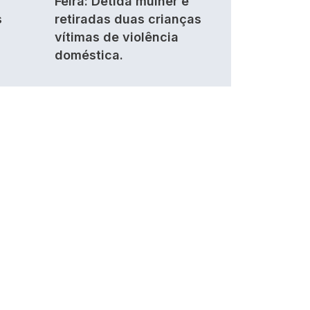
Feira: Detida mulher e
s
retiradas duas crianças
vítimas de violência
doméstica.