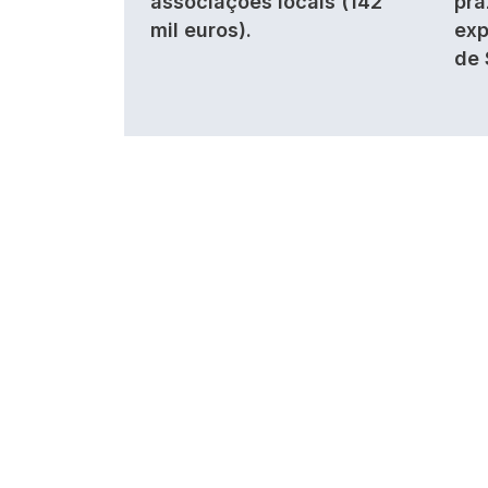
associações locais (142
pra
mil euros).
exp
de 