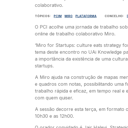
TÓPICOS
PCIM
MIRO
PLATAFORMA
CONCELHO
O PCI acolhe uma jornada de trabalho sob
online de trabalho colaborativo Miro.
‘Miro for Startups: culture eats strategy fo
tema deste encontro no UAi Knowledge pa
a importância da existência de uma cultura
startups.
A Miro ajuda na construção de mapas men
e quadros com notas, possibilitando uma 
trabalho rápida e eficaz, em tempo real e
com quem quiser.
A sessão decorre esta terça, em formato o
10h30 e as 12h00.
O orador convidado é Jair Halevi, Strateg