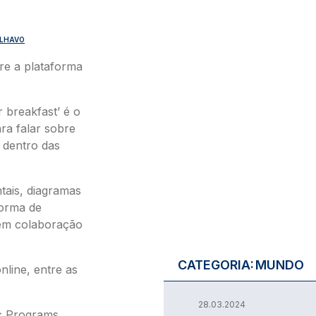
ÍLHAVO
re a plataforma
r breakfast’ é o
ra falar sobre
 dentro das
tais, diagramas
forma de
 em colaboração
CATEGORIA:
MUNDO
nline, entre as
28.03.2024
ic Programs