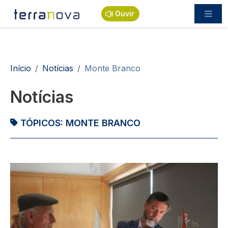
Passar para o conteúdo principal
Ouvir
Navegação estrutural
Início
Notícias
Monte Branco
Notícias
TÓPICOS:
MONTE BRANCO
Imagem