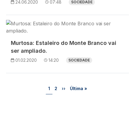
24.06.2020
07:48
SOCIEDADE
Imagem
Murtosa: Estaleiro do Monte Branco vai
ser ampliado.
01.02.2020
14:20
SOCIEDADE
Paginação
Página
Página
Próxima página
Última página
1
2
››
Última »