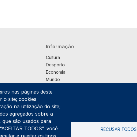
Navegação principal
Informação
Cultura
Desporto
Economia
Mundo
Música
eiros nas páginas deste
País
 o site; cookies
Política
ação na utilização do site;
Praça
ados agregados sobre a
Pub
ng, que são usados para
Saúde
er “ACEITAR TODOS”, você
RECUSAR TODOS
Sociedade
itar e rejeitar os tipos