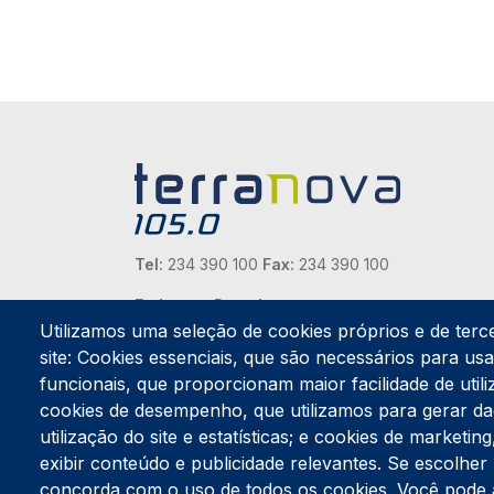
Tel:
234 390 100
Fax:
234 390 100
Endereço Postal
Apartado 42
Utilizamos uma seleção de cookies próprios e de terc
Rua Gil Eanes 31
site: Cookies essenciais, que são necessários para usar
3834-908 Gafanha da Nazaré
funcionais, que proporcionam maior facilidade de utiliz
cookies de desempenho, que utilizamos para gerar d
Estúdios
utilização do site e estatísticas; e cookies de marketi
Rua Prior Guerra
exibir conteúdo e publicidade relevantes. Se escolh
Edifício do Centro Cultural da Gafanha da Nazaré
3830-556 Gafanha da Nazaré
concorda com o uso de todos os cookies. Você pode ace