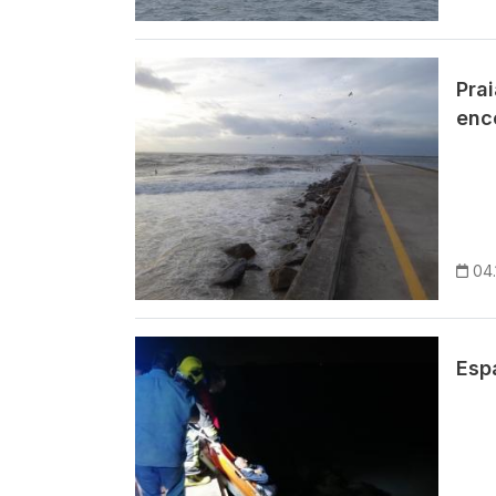
Imagem
Pra
enc
04.
Imagem
Esp