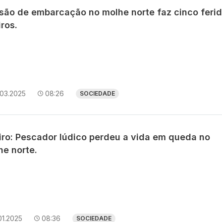
isão de embarcação no molhe norte faz cinco feri
iros.
.03.2025
08:26
SOCIEDADE
iro: Pescador lúdico perdeu a vida em queda no
he norte.
01.2025
08:36
SOCIEDADE