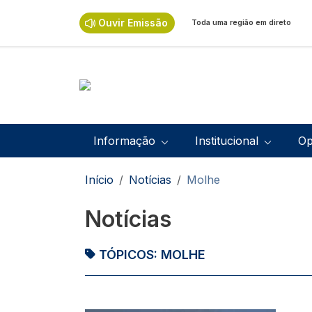
Passar para o conteúdo principal
Ouvir Emissão
Toda uma região em direto
Navegação principal
Informação
Institucional
Op
Navegação estrutural
Início
Notícias
Molhe
Notícias
TÓPICOS:
MOLHE