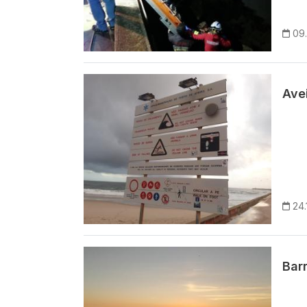
09
Imagem
Avei
24.
Imagem
Bar