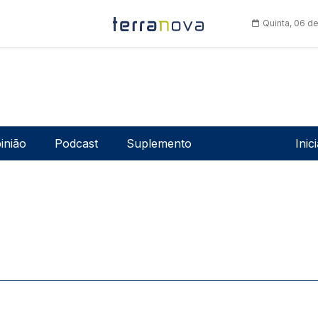
Quinta, 06 d
Men
inião
Podcast
Suplemento
Inic