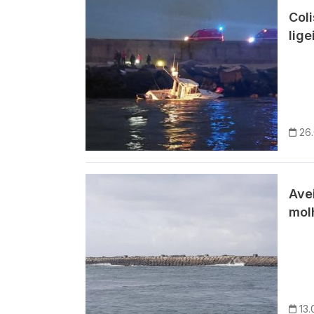
Imagem
Col
lige
26
Imagem
Ave
mol
13.