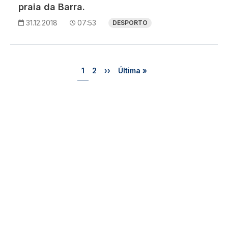
praia da Barra.
31.12.2018
07:53
DESPORTO
Paginação
Página
Página
Próxima página
Última página
1
2
››
Última »