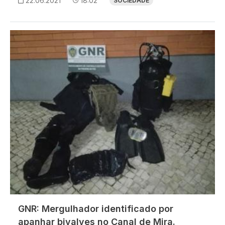
22.06.2021
18:02
SOCIEDADE
Imagem
GNR: Mergulhador identificado por
apanhar bivalves no Canal de Mira.