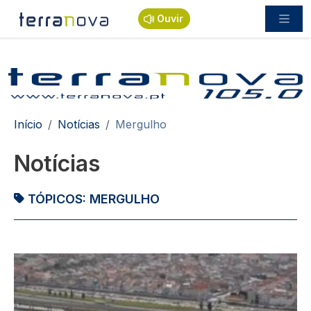
Passar para o conteúdo principal
Ouvir
Navegação estrutural
Início
Notícias
Mergulho
Notícias
TÓPICOS:
MERGULHO
Imagem