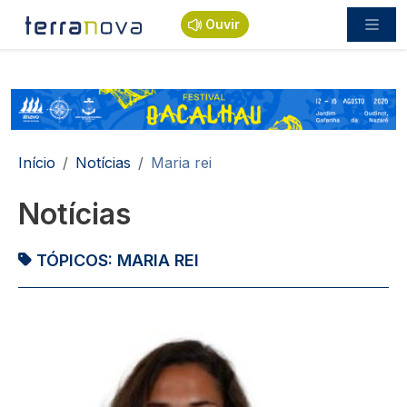
Passar para o conteúdo principal
Ouvir
Navegação estrutural
Início
Notícias
Maria rei
Notícias
TÓPICOS:
MARIA REI
Imagem