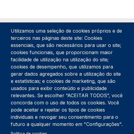
Utilizamos uma seleção de cookies próprios e de
terceiros nas páginas deste site: Cookies
essenciais, que são necessários para usar o site;
cookies funcionais, que proporcionam maior
facilidade de utilização na utilização do site;
Tel:
234 390 100
Fax:
234 390 100
cookies de desempenho, que utilizamos para
gerar dados agregados sobre a utilização do site
Endereço Postal
Apartado 42
e estatísticas; e cookies de marketing, que são
Rua Gil Eanes 31
usados para exibir conteúdo e publicidade
3834-908 Gafanha da Nazaré
relevantes. Se escolher “ACEITAR TODOS”, você
concorda com o uso de todos os cookies. Você
Estúdios
pode aceitar e rejeitar os tipos de cookies
Rua Prior Guerra
Edifício do Centro Cultural da Gafanha da Nazaré
individuais e revogar seu consentimento para o
3830-556 Gafanha da Nazaré
futuro a qualquer momento em "Configurações".
Política de cookies