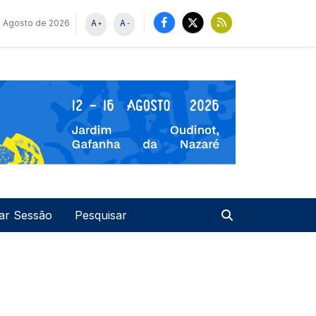
 Agosto de 2026
A
A
+
-
u de utilizador
Pesquisar
iar Sessão