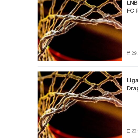
LNB
FC P
29
Imagem
Lig
Dra
22