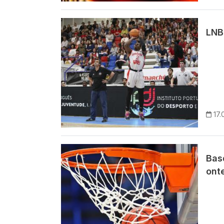
Imagem
LNB:
17.
Imagem
Bas
ont