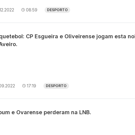
12.2022
08:59
DESPORTO
quetebol: CP Esgueira e Oliveirense jogam esta no
Aveiro.
09.2022
17:19
DESPORTO
iabum e Ovarense perderam na LNB.