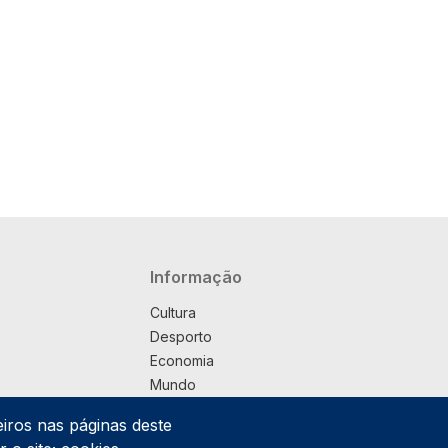
Navegação principal
Informação
Cultura
Desporto
Economia
Mundo
Música
eiros nas páginas deste
País