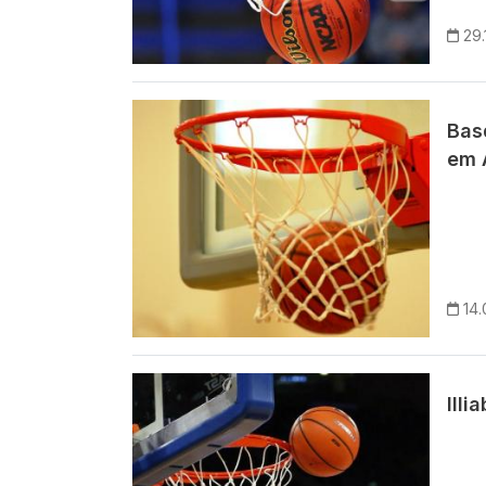
29.
Imagem
Bas
em 
14.
Imagem
Ill