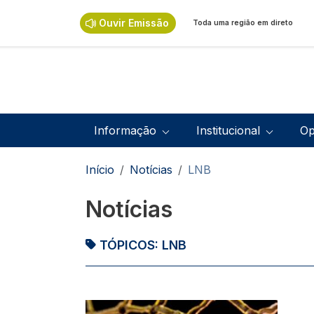
Passar para o conteúdo principal
Ouvir Emissão
Toda uma região em direto
Navegação principal
Informação
Institucional
Op
Navegação estrutural
Início
Notícias
LNB
Notícias
TÓPICOS:
LNB
Imagem