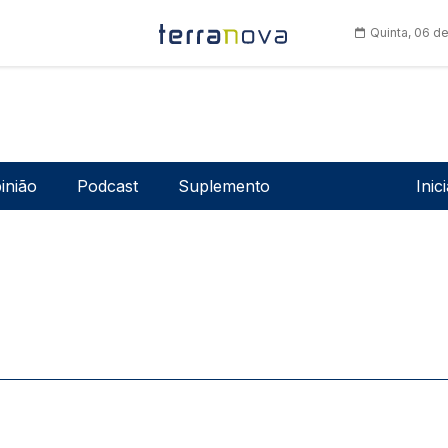
Quinta, 06 d
Men
inião
Podcast
Suplemento
Inic