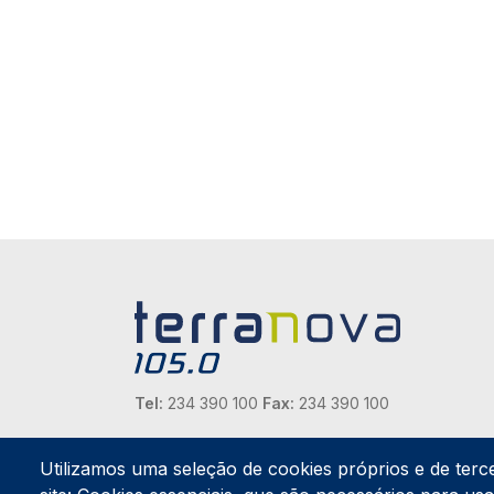
Tel:
234 390 100
Fax:
234 390 100
Endereço Postal
Apartado 42
Utilizamos uma seleção de cookies próprios e de terc
Rua Gil Eanes 31