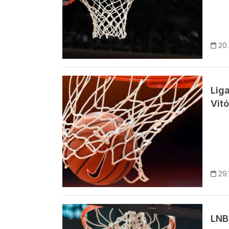
20
Imagem
Liga
Vit
29.
Imagem
LNB: