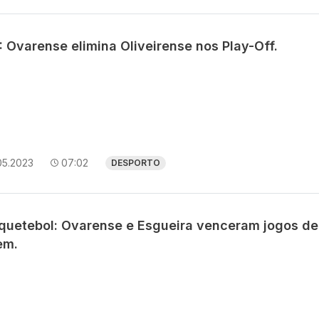
 Ovarense elimina Oliveirense nos Play-Off.
05.2023
07:02
DESPORTO
quetebol: Ovarense e Esgueira venceram jogos de
em.