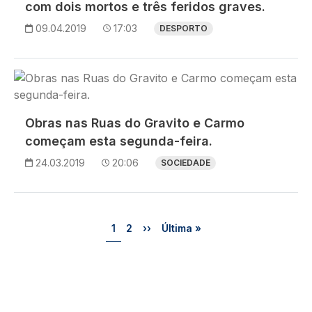
com dois mortos e três feridos graves.
09.04.2019
17:03
DESPORTO
Imagem
Obras nas Ruas do Gravito e Carmo
começam esta segunda-feira.
24.03.2019
20:06
SOCIEDADE
Paginação
Página
Página
Próxima página
Última página
1
2
››
Última »