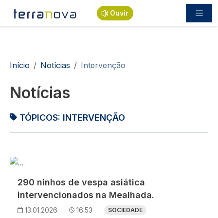
Passar para o conteúdo principal
Ouvir
Navegação estrutural
Início
Notícias
Intervenção
Notícias
TÓPICOS:
INTERVENÇÃO
Imagem
290 ninhos de vespa asiática
intervencionados na Mealhada.
13.01.2026
16:53
SOCIEDADE