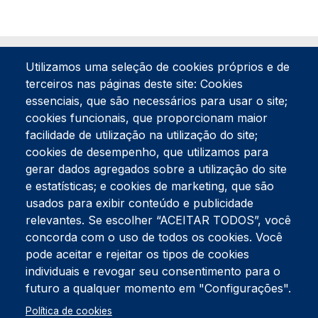
Utilizamos uma seleção de cookies próprios e de
terceiros nas páginas deste site: Cookies
essenciais, que são necessários para usar o site;
cookies funcionais, que proporcionam maior
facilidade de utilização na utilização do site;
Tel:
234 390 100
Fax:
234 390 100
cookies de desempenho, que utilizamos para
Endereço Postal
gerar dados agregados sobre a utilização do site
Apartado 42
e estatísticas; e cookies de marketing, que são
Rua Gil Eanes 31
usados para exibir conteúdo e publicidade
3834-908 Gafanha da Nazaré
relevantes. Se escolher “ACEITAR TODOS”, você
concorda com o uso de todos os cookies. Você
Estúdios
pode aceitar e rejeitar os tipos de cookies
Rua Prior Guerra
Edifício do Centro Cultural da Gafanha da Nazaré
individuais e revogar seu consentimento para o
3830-556 Gafanha da Nazaré
futuro a qualquer momento em "Configurações".
Rodapé
Política de cookies
Cookies
Política de Privacidade