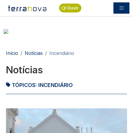
Passar para o conteúdo principal
Ouvir
Navegação estrutural
Início
Notícias
Incendiário
Notícias
TÓPICOS:
INCENDIÁRIO
Imagem