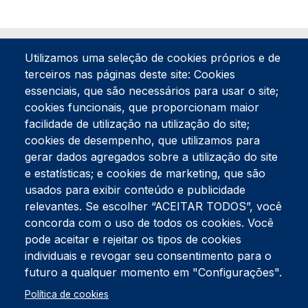
Utilizamos uma seleção de cookies próprios e de
terceiros nas páginas deste site: Cookies
essenciais, que são necessários para usar o site;
cookies funcionais, que proporcionam maior
facilidade de utilização na utilização do site;
Tel:
234 390 100
Fax:
234 390 100
cookies de desempenho, que utilizamos para
Endereço Postal
gerar dados agregados sobre a utilização do site
Apartado 42
e estatísticas; e cookies de marketing, que são
Rua Gil Eanes 31
usados para exibir conteúdo e publicidade
3834-908 Gafanha da Nazaré
relevantes. Se escolher “ACEITAR TODOS”, você
concorda com o uso de todos os cookies. Você
Estúdios
pode aceitar e rejeitar os tipos de cookies
Rua Prior Guerra
Edifício do Centro Cultural da Gafanha da Nazaré
individuais e revogar seu consentimento para o
3830-556 Gafanha da Nazaré
futuro a qualquer momento em "Configurações".
Rodapé
Política de cookies
Cookies
Política de Privacidade