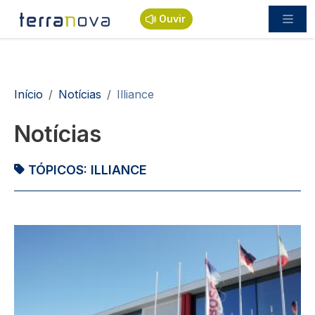
Passar para o conteúdo principal
Ouvir
Navegação estrutural
Início
Notícias
Illiance
Notícias
TÓPICOS:
ILLIANCE
Imagem