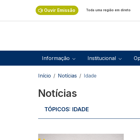
Passar para o conteúdo principal
Ouvir Emissão
Toda uma região em direto
Navegação principal
Informação
Institucional
Op
Navegação estrutural
Início
Notícias
Idade
Notícias
TÓPICOS:
IDADE
Imagem