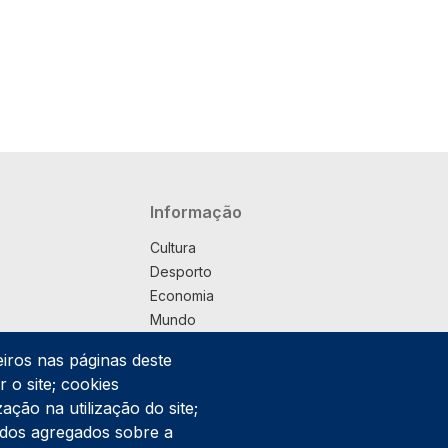
Navegação principal
Informação
Cultura
Desporto
Economia
Mundo
Música
eiros nas páginas deste
País
 o site; cookies
Política
ação na utilização do site;
Praça
ados agregados sobre a
Pub