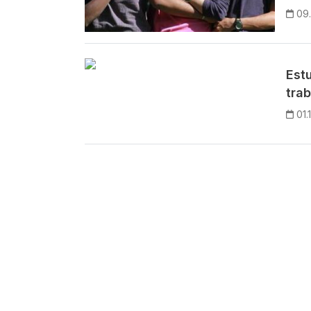
09
Est
tra
01.