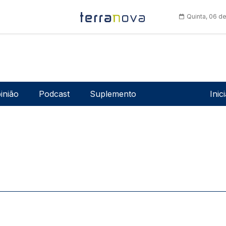
Quinta, 06 d
Men
inião
Podcast
Suplemento
Inic