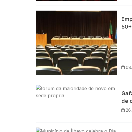
Imagem
Emp
50+
08
Imagem
Gaf
de 
26
Imagem