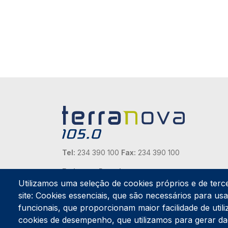
Tel:
234 390 100
Fax:
234 390 100
Endereço Postal
Apartado 42
Utilizamos uma seleção de cookies próprios e de terc
Rua Gil Eanes 31
site: Cookies essenciais, que são necessários para usar
3834-908 Gafanha da Nazaré
funcionais, que proporcionam maior facilidade de utiliz
cookies de desempenho, que utilizamos para gerar d
Estúdios