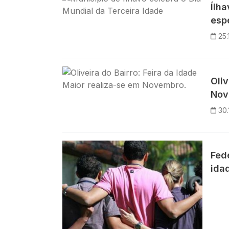
Ílh
esp
25.
Imagem
Oliv
Nov
30.
Imagem
Fed
idad