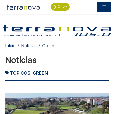
Passar para o conteúdo principal
Ouvir
Navegação estrutural
Início
Notícias
Green
Notícias
TÓPICOS:
GREEN
Imagem