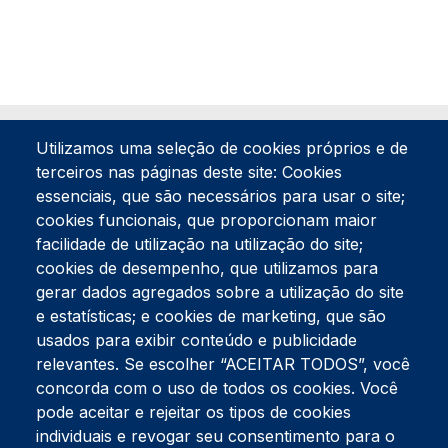
Utilizamos uma seleção de cookies próprios e de
terceiros nas páginas deste site: Cookies
essenciais, que são necessários para usar o site;
cookies funcionais, que proporcionam maior
facilidade de utilização na utilização do site;
Tel:
234 390 100
Fax:
234 390 100
cookies de desempenho, que utilizamos para
Endereço Postal
gerar dados agregados sobre a utilização do site
Apartado 42
e estatísticas; e cookies de marketing, que são
Rua Gil Eanes 31
usados para exibir conteúdo e publicidade
3834-908 Gafanha da Nazaré
relevantes. Se escolher “ACEITAR TODOS”, você
concorda com o uso de todos os cookies. Você
Estúdios
pode aceitar e rejeitar os tipos de cookies
Rua Prior Guerra
Edifício do Centro Cultural da Gafanha da Nazaré
individuais e revogar seu consentimento para o