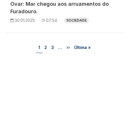
Ovar: Mar chegou aos arruamentos do
Furadouro.
30.01.2025
07:54
SOCIEDADE
Paginação
Página
Página
Página
Próxima página
Última página
1
2
3
…
››
Última »