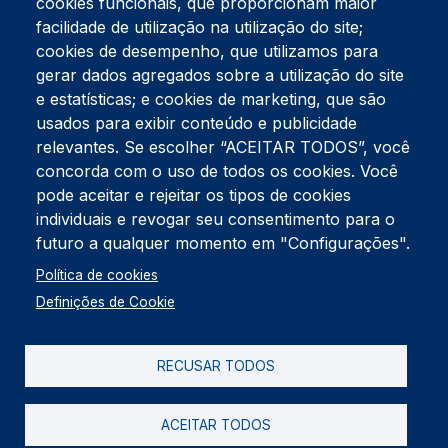
cookies funcionais, que proporcionam maior
facilidade de utilização na utilização do site;
Tel:
234 390 100
Fax:
234 390 100
cookies de desempenho, que utilizamos para
Endereço Postal
gerar dados agregados sobre a utilização do site
Apartado 42
e estatísticas; e cookies de marketing, que são
Rua Gil Eanes 31
usados para exibir conteúdo e publicidade
3834-908 Gafanha da Nazaré
relevantes. Se escolher “ACEITAR TODOS”, você
concorda com o uso de todos os cookies. Você
Estúdios
pode aceitar e rejeitar os tipos de cookies
Rua Prior Guerra
Edifício do Centro Cultural da Gafanha da Nazaré
individuais e revogar seu consentimento para o
3830-556 Gafanha da Nazaré
futuro a qualquer momento em "Configurações".
Rodapé
Política de cookies
Cookies
Política de Privacidade
Definições de Cookie
Livro de reclamações
RECUSAR TODOS
2026 @ Informação de Copyright
ACEITAR TODOS