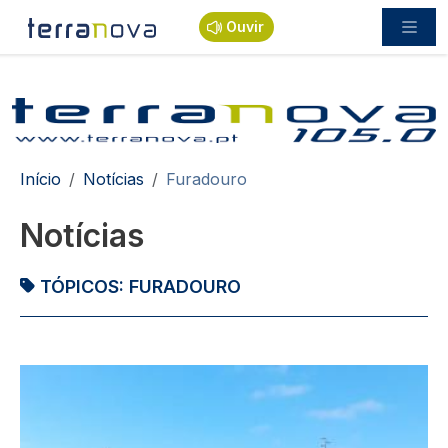
Passar para o conteúdo principal
Ouvir
Navegação estrutural
Início
Notícias
Furadouro
Notícias
TÓPICOS:
FURADOURO
Imagem