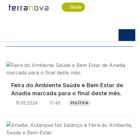
Navegação estrutural
Passar para o conteúdo principal
Início
Notícias
Feira do ambiente
Ouvir
Notícias
TÓPICOS:
FEIRA DO AMBIENTE
Imagem
Feira do Ambiente Saúde e Bem Estar de
Anadia marcada para o final deste mês.
15.05.2024
17:46
POLÍTICA
Imagem