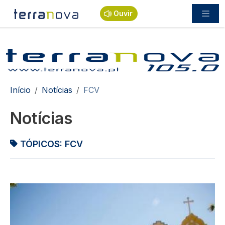
Passar para o conteúdo principal
Ouvir
Navegação estrutural
Início
Notícias
FCV
Notícias
TÓPICOS:
FCV
Imagem