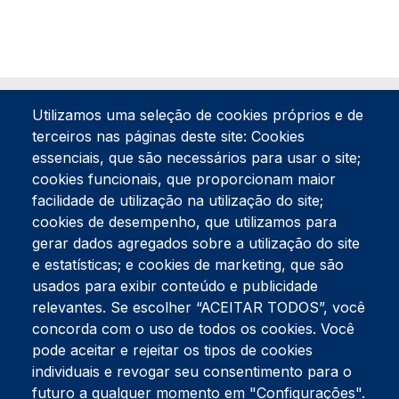
Utilizamos uma seleção de cookies próprios e de
terceiros nas páginas deste site: Cookies
essenciais, que são necessários para usar o site;
cookies funcionais, que proporcionam maior
facilidade de utilização na utilização do site;
Tel:
234 390 100
Fax:
234 390 100
cookies de desempenho, que utilizamos para
gerar dados agregados sobre a utilização do site
Endereço Postal
Apartado 42
e estatísticas; e cookies de marketing, que são
Rua Gil Eanes 31
usados para exibir conteúdo e publicidade
3834-908 Gafanha da Nazaré
relevantes. Se escolher “ACEITAR TODOS”, você
concorda com o uso de todos os cookies. Você
Estúdios
pode aceitar e rejeitar os tipos de cookies
Rua Prior Guerra
Edifício do Centro Cultural da Gafanha da Nazaré
individuais e revogar seu consentimento para o
3830-556 Gafanha da Nazaré
futuro a qualquer momento em "Configurações".