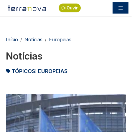
Passar para o conteúdo principal
Ouvir
Navegação estrutural
Início
Notícias
Europeias
Notícias
TÓPICOS:
EUROPEIAS
Imagem