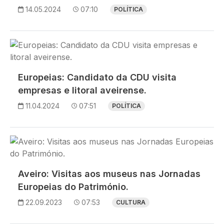
14.05.2024
07:10
POLÍTICA
Imagem
Europeias: Candidato da CDU visita
empresas e litoral aveirense.
11.04.2024
07:51
POLÍTICA
Imagem
Aveiro: Visitas aos museus nas Jornadas
Europeias do Património.
22.09.2023
07:53
CULTURA