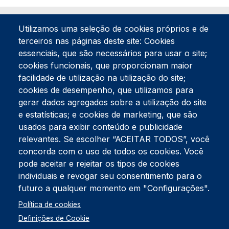
Utilizamos uma seleção de cookies próprios e de
terceiros nas páginas deste site: Cookies
essenciais, que são necessários para usar o site;
cookies funcionais, que proporcionam maior
facilidade de utilização na utilização do site;
Tel:
234 390 100
Fax:
234 390 100
cookies de desempenho, que utilizamos para
Endereço Postal
gerar dados agregados sobre a utilização do site
Apartado 42
e estatísticas; e cookies de marketing, que são
Rua Gil Eanes 31
usados para exibir conteúdo e publicidade
3834-908 Gafanha da Nazaré
relevantes. Se escolher “ACEITAR TODOS”, você
concorda com o uso de todos os cookies. Você
Estúdios
pode aceitar e rejeitar os tipos de cookies
Rua Prior Guerra
Edifício do Centro Cultural da Gafanha da Nazaré
individuais e revogar seu consentimento para o
3830-556 Gafanha da Nazaré
futuro a qualquer momento em "Configurações".
Rodapé
Política de cookies
Cookies
Política de Privacidade
Definições de Cookie