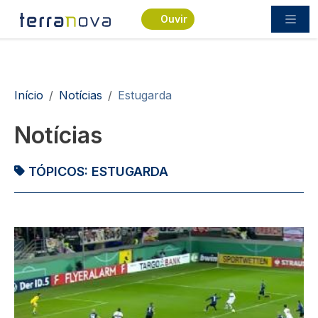
Passar para o conteúdo principal
Ouvir
Navegação estrutural
Início
Notícias
Estugarda
Notícias
TÓPICOS:
ESTUGARDA
Imagem