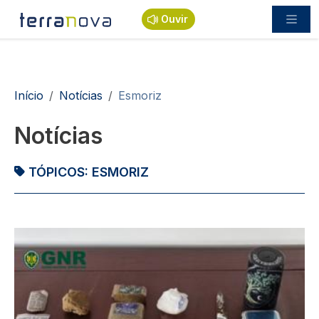
Passar para o conteúdo principal
Ouvir
Navegação estrutural
Início
Notícias
Esmoriz
Notícias
TÓPICOS:
ESMORIZ
Imagem