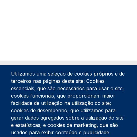
Utilizamos uma seleção de cookies próprios e de
terceiros nas páginas deste site: Cookies
essenciais, que são necessários para usar o site;
cookies funcionais, que proporcionam maior
facilidade de utilização na utilização do site;
Tel:
234 390 100
Fax:
234 390 100
cookies de desempenho, que utilizamos para
Endereço Postal
gerar dados agregados sobre a utilização do site
Apartado 42
e estatísticas; e cookies de marketing, que são
Rua Gil Eanes 31
usados para exibir conteúdo e publicidade
3834-908 Gafanha da Nazaré