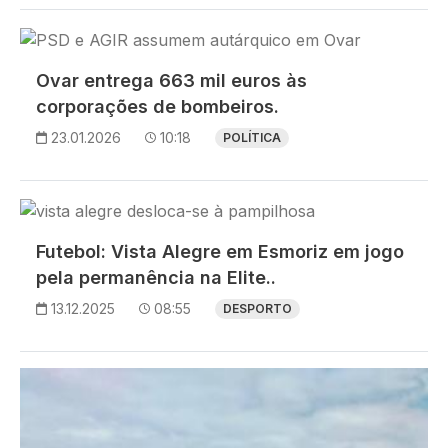
Imagem
Ovar entrega 663 mil euros às
corporações de bombeiros.
23.01.2026
10:18
POLÍTICA
Imagem
Futebol: Vista Alegre em Esmoriz em jogo
pela permanência na Elite..
13.12.2025
08:55
DESPORTO
Imagem