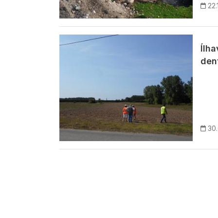
22.
Imagem
Ílh
den
30
Paginação