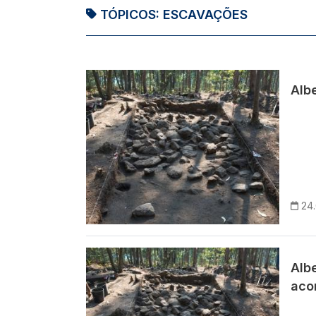
TÓPICOS:
ESCAVAÇÕES
Imagem
Albe
24
Imagem
Alb
aco