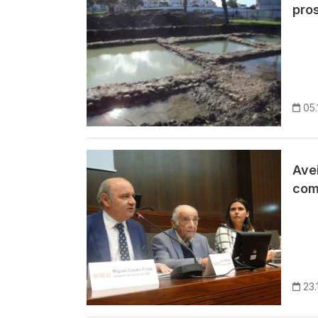
pro
05.
Imagem
Avei
com
23.