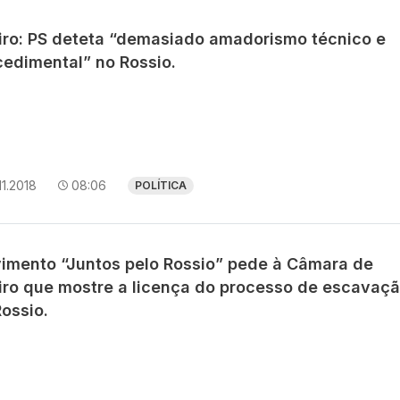
iro: PS deteta “demasiado amadorismo técnico e
cedimental” no Rossio.
11.2018
08:06
POLÍTICA
imento “Juntos pelo Rossio” pede à Câmara de
iro que mostre a licença do processo de escavaç
ossio.