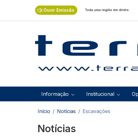
Passar para o conteúdo principal
Ouvir Emissão
Toda uma região em direto
Navegação principal
Informação
Institucional
Op
Navegação estrutural
Início
Notícias
Escavações
Notícias