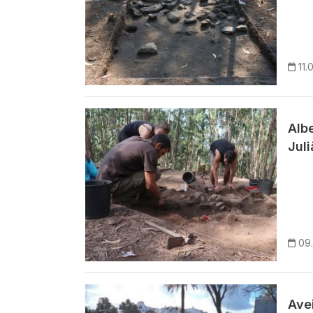
11.
Imagem
Alb
Juli
09
Imagem
Ave