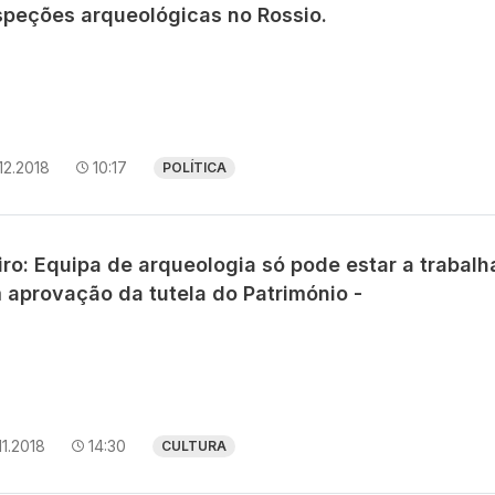
speções arqueológicas no Rossio.
12.2018
10:17
POLÍTICA
ro: Equipa de arqueologia só pode estar a trabalh
 aprovação da tutela do Património -
11.2018
14:30
CULTURA