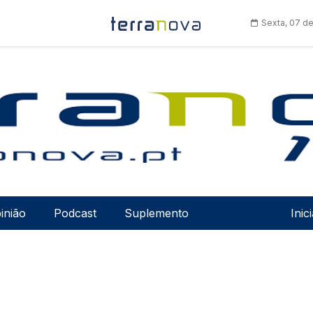
Sexta, 07 d
Men
inião
Podcast
Suplemento
Inic