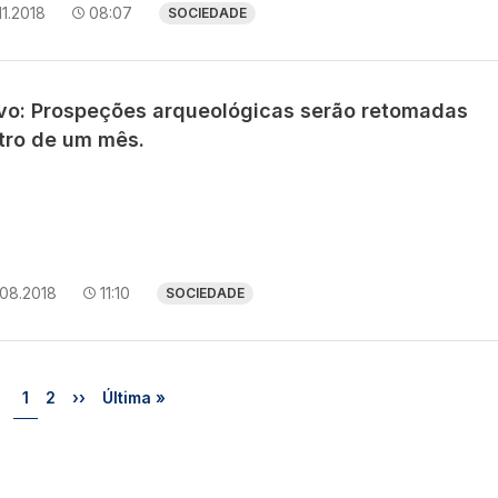
11.2018
08:07
SOCIEDADE
avo: Prospeções arqueológicas serão retomadas
tro de um mês.
.08.2018
11:10
SOCIEDADE
Página
Página
Próxima página
Última página
1
2
››
Última »