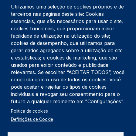
Utilizamos uma seleção de cookies próprios e de
terceiros nas páginas deste site: Cookies
essenciais, que são necessários para usar o site;
cookies funcionais, que proporcionam maior
facilidade de utilização na utilização do site;
Tel:
234 390 100
Fax:
234 390 100
cookies de desempenho, que utilizamos para
Endereço Postal
gerar dados agregados sobre a utilização do site
Apartado 42
e estatísticas; e cookies de marketing, que são
Rua Gil Eanes 31
usados para exibir conteúdo e publicidade
3834-908 Gafanha da Nazaré
relevantes. Se escolher “ACEITAR TODOS”, você
concorda com o uso de todos os cookies. Você
Estúdios
pode aceitar e rejeitar os tipos de cookies
Rua Prior Guerra
Edifício do Centro Cultural da Gafanha da Nazaré
individuais e revogar seu consentimento para o
3830-556 Gafanha da Nazaré
futuro a qualquer momento em "Configurações".
Rodapé
Política de cookies
Cookies
Política de Privacidade
Definições de Cookie
Livro de reclamações