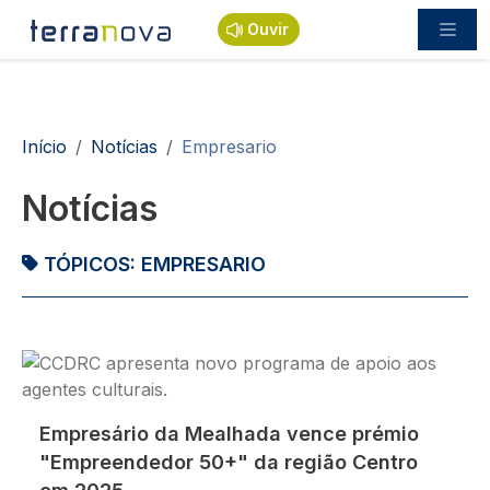
Passar para o conteúdo principal
Ouvir
Navegação estrutural
Início
Notícias
Empresario
Notícias
TÓPICOS:
EMPRESARIO
Imagem
Empresário da Mealhada vence prémio
"Empreendedor 50+" da região Centro