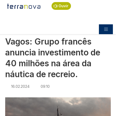
Navegação estrutural
Passar para o conteúdo principal
Início
Notícias
Economia
Ouvir
Vagos: Grupo francês anuncia investimento de 40
milhões na área da náutica de recreio.
ECONOMIA
Vagos: Grupo francês
anuncia investimento de
40 milhões na área da
náutica de recreio.
16.02.2024
09:10
Imagem