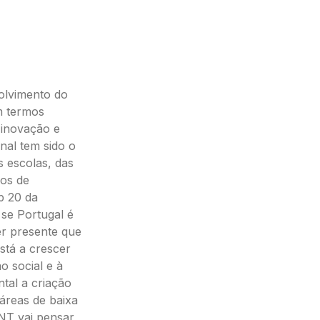
olvimento do
m termos
 inovação e
nal tem sido o
 escolas, das
ros de
p 20 da
 se Portugal é
er presente que
stá a crescer
o social e à
tal a criação
 áreas de baixa
NT vai pensar,