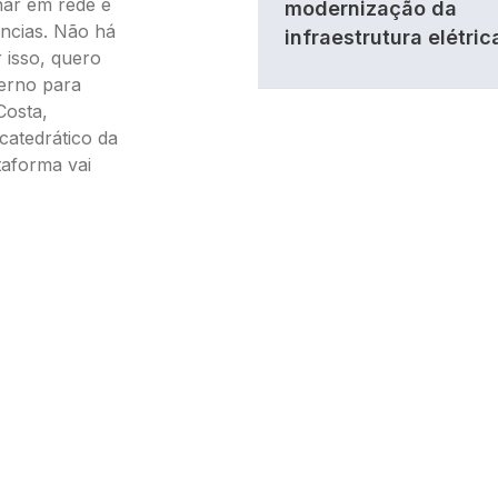
har em rede e
modernização da
ências. Não há
infraestrutura elétric
 isso, quero
verno para
Costa,
catedrático da
taforma vai