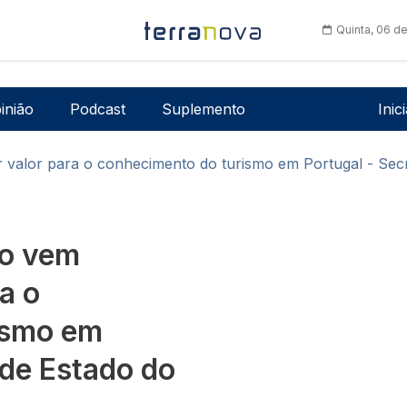
Quinta, 06 d
Men
inião
Podcast
Suplemento
Inic
 valor para o conhecimento do turismo em Portugal - Secr
mo vem
a o
ismo em
 de Estado do