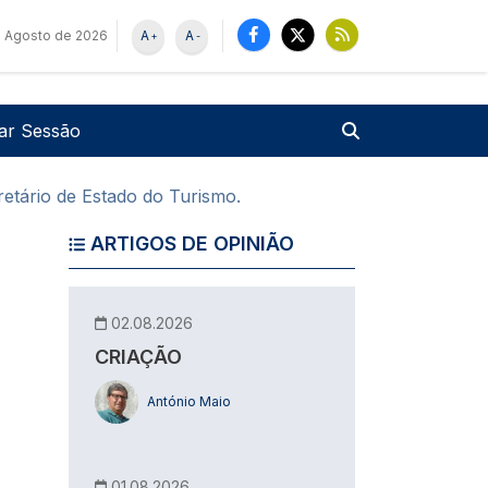
e Agosto de 2026
A
A
+
-
u de utilizador
Pesquisar
iar Sessão
etário de Estado do Turismo.
ARTIGOS DE OPINIÃO
02.08.2026
CRIAÇÃO
António Maio
01.08.2026