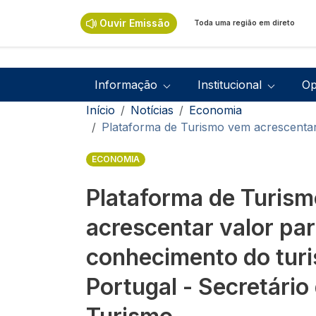
Passar para o conteúdo principal
Ouvir Emissão
Toda uma região em direto
Navegação principal
Informação
Institucional
Op
Navegação estrutural
Início
Notícias
Economia
Plataforma de Turismo vem acrescentar
ECONOMIA
Plataforma de Turis
acrescentar valor par
conhecimento do tur
Portugal - Secretário