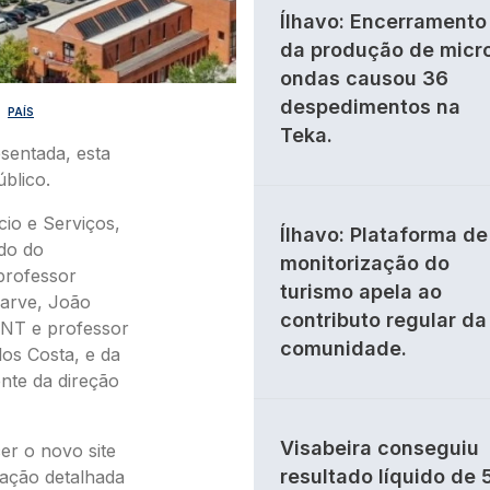
Ílhavo: Encerramento
da produção de micr
ondas causou 36
despedimentos na
PAÍS
Teka.
sentada, esta
úblico.
io e Serviços,
Ílhavo: Plataforma de
do do
monitorização do
professor
turismo apela ao
garve, João
contributo regular da
 PNT e professor
comunidade.
los Costa, e da
nte da direção
Visabeira conseguiu
er o novo site
resultado líquido de 
mação detalhada