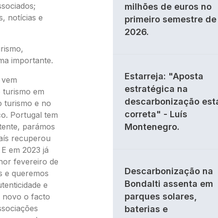
ssociados;
milhões de euros no
, notícias e
primeiro semestre de
2026.
rismo,
ma importante.
Estarreja: "Aposta
e vem
estratégica na
o turismo em
descarbonização est
o turismo e no
correta" - Luís
o. Portugal tem
stente, parámos
Montenegro.
aís recuperou
 E em 2023 já
hor fevereiro de
Descarbonização na
os e queremos
Bondalti assenta em
tenticidade e
parques solares,
o novo o facto
associações
baterias e