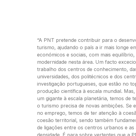
“A PNT pretende contribuir para o desenv
turismo, ajudando o país a ir mais longe e
económicos e sociais, com mais equilíbrio,
modernidade nesta área. Um facto excecio
trabalho dos centros de conhecimento, das
universidades, dos politécnicos e dos cent
investigação portugueses, que estão no to
produção científica à escala mundial. Mas,
um gigante à escala planetária, temos de t
o turismo precisa de novas ambições. Se e
no emprego, temos de ter atenção à coesã
coesão territorial, sendo também fundamen
de ligações entre os centros urbanos e as
densidade. É para sobre vertentes que a P