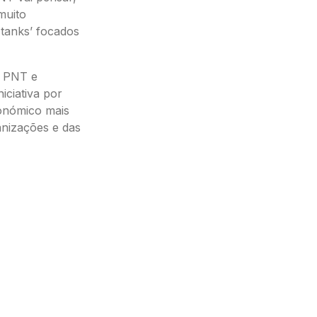
muito
 tanks’ focados
a PNT e
iciativa por
onómico mais
anizações e das