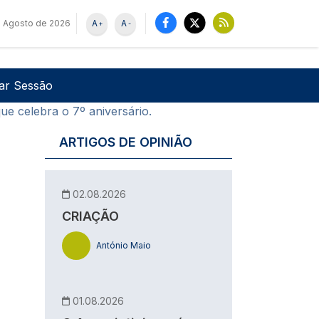
 Agosto de 2026
A
A
+
-
u de utilizador
Pesquisar
iar Sessão
ue celebra o 7º aniversário.
ARTIGOS DE OPINIÃO
02.08.2026
CRIAÇÃO
António Maio
01.08.2026