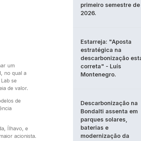
primeiro semestre de
2026.
Estarreja: "Aposta
estratégica na
descarbonização est
nar um
correta" - Luís
l, no qual a
Montenegro.
 Lab se
a de valor.
odelos de
Descarbonização na
ência
Bondalti assenta em
parques solares,
baterias e
a, Ílhavo, e
modernização da
aior acionista.