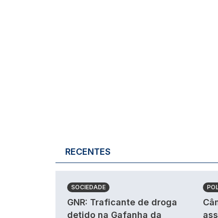
RECENTES
SOCIEDADE
POL
GNR: Traficante de droga
Câm
detido na Gafanha da
ass