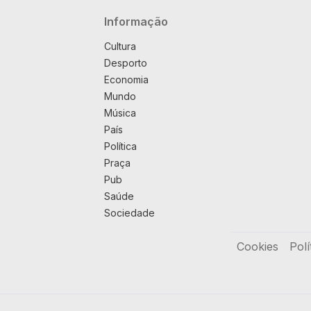
Navegação principal
Informação
Cultura
Desporto
Economia
Mundo
Música
País
Política
Praça
Pub
Saúde
Sociedade
Rodapé
Cookies
Polí