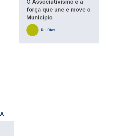
O Associativismo é a
força que une e move o
Município
Rui Dias
IA