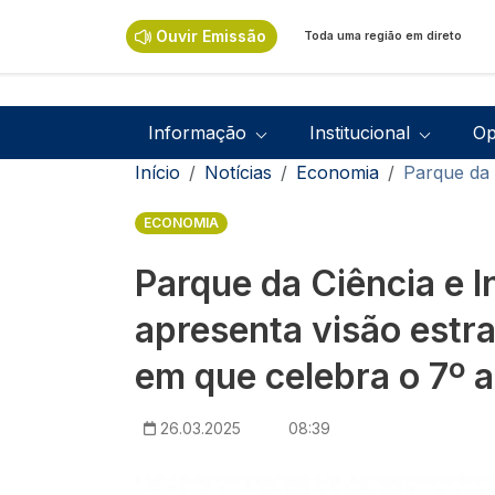
Passar para o conteúdo principal
Ouvir Emissão
Toda uma região em direto
Navegação principal
Informação
Institucional
Op
Navegação estrutural
Início
Notícias
Economia
Parque da 
ECONOMIA
Parque da Ciência e 
apresenta visão estra
em que celebra o 7º a
26.03.2025
08:39
Imagem