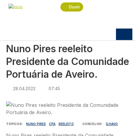
Navegação estrutural
Passar para o conteúdo principal
Início
Notícias
Economia
Ouvir
Nuno Pires reeleito Presidente da Comunidade
Portuária de Aveiro.
ECONOMIA
Nuno Pires reeleito
Presidente da Comunidade
Portuária de Aveiro.
28.04.2022
07:45
Imagem
TÓPICOS
NUNO PIRES
CPA
REELEITO
CONCELHO
ÍLHAVO
Nuno Pires reeleito Presidente da Comunidade