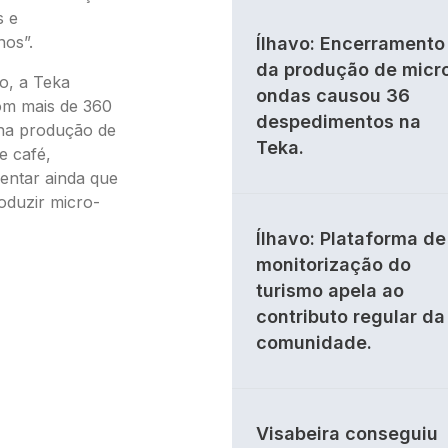
s e
nos”.
Ílhavo: Encerramento
da produção de micr
o, a Teka
ondas causou 36
com mais de 360
despedimentos na
 na produção de
Teka.
e café,
ientar ainda que
roduzir micro-
Ílhavo: Plataforma de
monitorização do
turismo apela ao
contributo regular da
comunidade.
Visabeira conseguiu