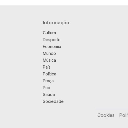
Navegação principal
Informação
Cultura
Desporto
Economia
Mundo
Música
País
Política
Praça
Pub
Saúde
Sociedade
Rodapé
Cookies
Polí