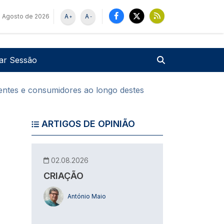
 Agosto de 2026
A
A
+
-
u de utilizador
Pesquisar
iar Sessão
ientes e consumidores ao longo destes
ARTIGOS DE OPINIÃO
02.08.2026
CRIAÇÃO
António Maio