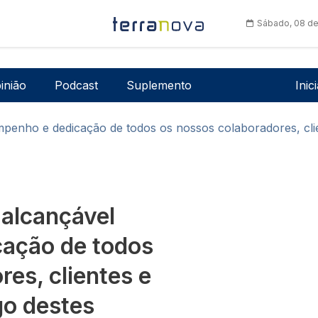
Sábado, 08 de
Men
inião
Podcast
Suplemento
Inic
 empenho e dedicação de todos os nossos colaboradores, cl
 alcançável
cação de todos
es, clientes e
go destes