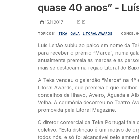
quase 40 anos” - Luís
15.11.2017
15:15
TÓPICOS
TEKA
GALA
LITORAL AWARDS
CONCELH
Luís Leitão subiu ao palco em nome da Te
para receber o prémio “Marca”, numa gal
anualmente premeia as marcas e as perso
mais se destacam na região Litoral do Bai
A Teka venceu o galardão “Marca” na 4ª e
Litoral Awards, que premeia o que melhor 
concelhos de Ílhavo, Aveiro, Águeda e Alb
Velha. A cerimónia decorreu no Teatro Ave
promovida pela Litoral Magazine.
O diretor comercial da Teka Portugal fala 
coletivo. “Esta distinção é um motivo de o
todos nós, e só foi alcançável pelo empen