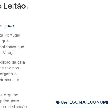
 Leitão.
O
ÍLHAVO
ka Portugal
a que
nalidades que
xo-Vouga.
dição da gala
se faz nos
ergaria-a-
irense e é
de orgulho
rgulho para
CATEGORIA:
ECONOM
ho e dedicação