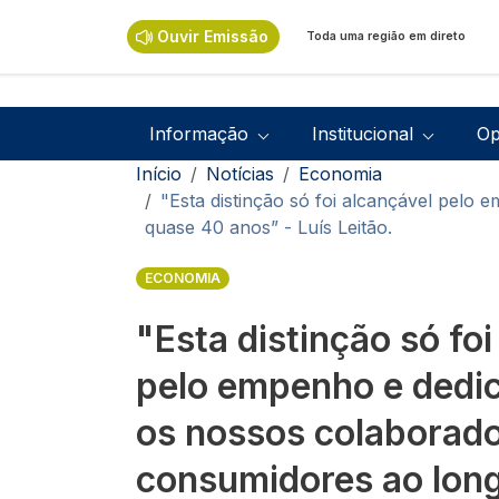
Passar para o conteúdo principal
Ouvir Emissão
Toda uma região em direto
Navegação principal
Informação
Institucional
Op
Navegação estrutural
Início
Notícias
Economia
"Esta distinção só foi alcançável pelo
quase 40 anos” - Luís Leitão.
ECONOMIA
"Esta distinção só foi
pelo empenho e dedi
os nossos colaborador
consumidores ao lon