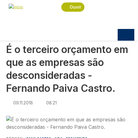
Navegação estrutural
Passar para o conteúdo principal
Início
Notícias
Economia
Ouvir
É o terceiro orçamento em que as empresas são
desconsideradas - Fernando Paiva Castro.
ECONOMIA
É o terceiro orçamento em
que as empresas são
desconsideradas -
Fernando Paiva Castro.
09.11.2018
08:21
Imagem