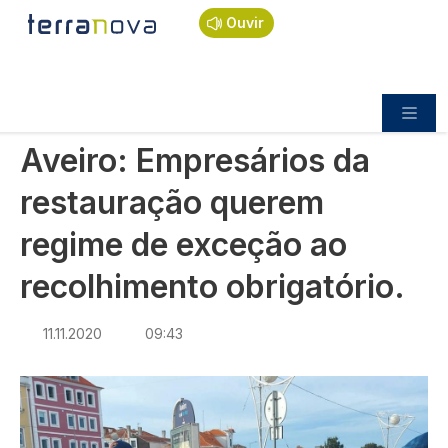
Navegação estrutural
Passar para o conteúdo principal
Início
Notícias
Economia
Ouvir
Aveiro: Empresários da restauração querem
regime de exceção ao recolhimento obrigatório.
ECONOMIA
Aveiro: Empresários da
restauração querem
regime de exceção ao
recolhimento obrigatório.
11.11.2020
09:43
Imagem