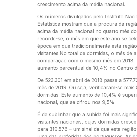
crescimento acima da média nacional.
Os números divulgados pelo Instituto Naci
Estatística mostram que a procura da regi
acima da média nacional no quarto mês do 
recorde-se, o mês em que este ano se cel
época em que tradicionalmente esta regiã
visitantes.No total de dormidas, o mês de a
comparação com o mesmo mês em 2018, r
aumento percentual de 10,4% no Centro d
De 523.301 em abril de 2018 passa a 577
mês de 2019. Ou seja, verificaram-se mais
dormidas. Este aumento de 10,4% é superi
nacional, que se cifrou nos 9,5%.
É de sublinhar que a subida foi mais signifi
visitantes nacionais, cujas dormidas cresc
para 319.576 – um sinal de que esta região
uma das preferidas dos portugueses. As 