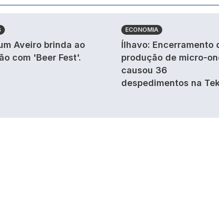
B
ECONOMIA
um Aveiro brinda ao
Ílhavo: Encerramento 
ão com 'Beer Fest'.
produção de micro-o
causou 36
despedimentos na Tek