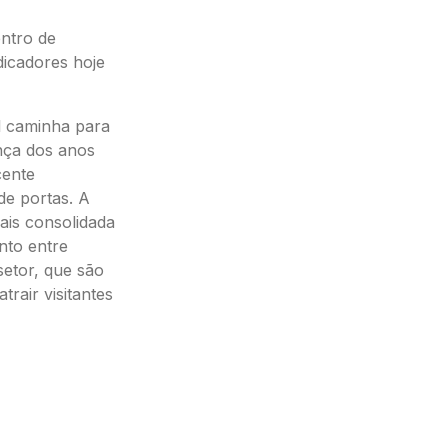
ntro de
dicadores hoje
al caminha para
nça dos anos
cente
de portas. A
ais consolidada
nto entre
setor, que são
rair visitantes