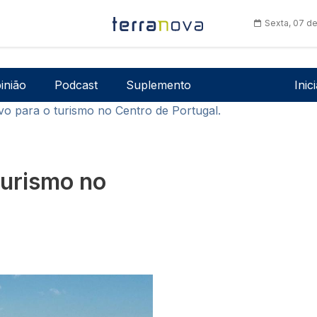
Sexta, 07 d
Men
inião
Podcast
Suplemento
Inic
tivo para o turismo no Centro de Portugal.
 turismo no