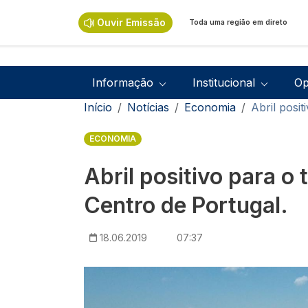
Passar para o conteúdo principal
Ouvir Emissão
Toda uma região em direto
Navegação principal
Informação
Institucional
Op
Navegação estrutural
Início
Notícias
Economia
Abril posi
ECONOMIA
Abril positivo para o
Centro de Portugal.
18.06.2019
07:37
Imagem