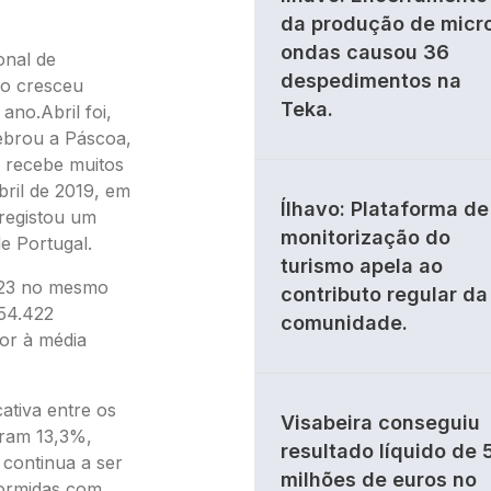
da produção de micr
ondas causou 36
onal de
despedimentos na
ão cresceu
Teka.
ano.Abril foi,
ebrou a Páscoa,
o recebe muitos
bril de 2019, em
Ílhavo: Plataforma de
egistou um
monitorização do
e Portugal.
turismo apela ao
.723 no mesmo
contributo regular da
 54.422
comunidade.
or à média
cativa entre os
Visabeira conseguiu
eram 13,3%,
resultado líquido de 
 continua a ser
milhões de euros no
dormidas com