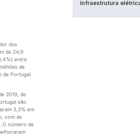
infraestrutura elétric
dor dos
am de 24,9
9,4%) entre
 milhões de
o de Portugal
de 2019, de
ortugal são
taram 3,3% em
o, com as
%. O número de
melhoraram