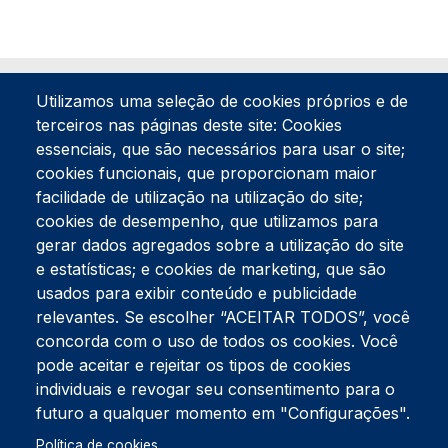
Utilizamos uma seleção de cookies próprios e de
terceiros nas páginas deste site: Cookies
essenciais, que são necessários para usar o site;
cookies funcionais, que proporcionam maior
facilidade de utilização na utilização do site;
Tel:
234 390 100
Fax:
234 390 100
cookies de desempenho, que utilizamos para
Endereço Postal
gerar dados agregados sobre a utilização do site
Apartado 42
e estatísticas; e cookies de marketing, que são
Rua Gil Eanes 31
usados para exibir conteúdo e publicidade
3834-908 Gafanha da Nazaré
relevantes. Se escolher “ACEITAR TODOS”, você
concorda com o uso de todos os cookies. Você
Estúdios
pode aceitar e rejeitar os tipos de cookies
Rua Prior Guerra
Edifício do Centro Cultural da Gafanha da Nazaré
individuais e revogar seu consentimento para o
3830-556 Gafanha da Nazaré
futuro a qualquer momento em "Configurações".
Rodapé
Política de cookies