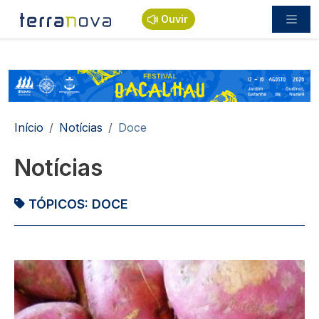
Passar para o conteúdo principal
Ouvir
Navegação estrutural
Início
Notícias
Doce
Notícias
TÓPICOS:
DOCE
Imagem