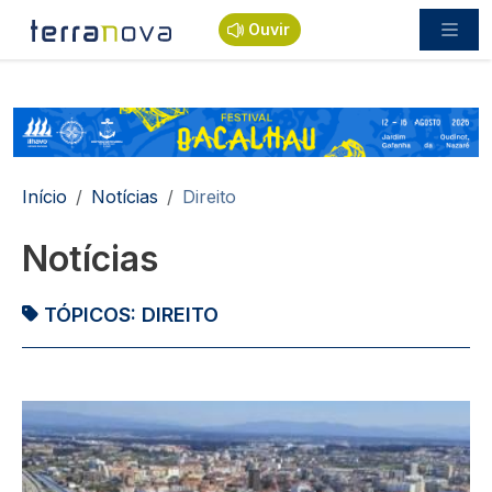
Passar para o conteúdo principal
Ouvir
Navegação estrutural
Início
Notícias
Direito
Notícias
TÓPICOS:
DIREITO
Imagem