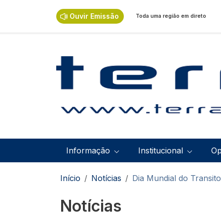
Passar para o conteúdo principal
Ouvir Emissão
Toda uma região em direto
Navegação principal
Informação
Institucional
Op
Navegação estrutural
Início
Notícias
Dia Mundial do Transito
Notícias