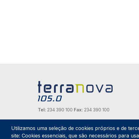
Tel:
234 390 100
Fax:
234 390 100
Endereço Postal
Apartado 42
Utilizamos uma seleção de cookies próprios e de terc
Rua Gil Eanes 31
site: Cookies essenciais, que são necessários para usar