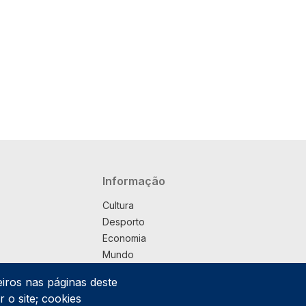
Navegação principal
Informação
Cultura
Desporto
Economia
Mundo
Música
eiros nas páginas deste
País
 o site; cookies
Política