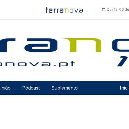
Quinta, 06 d
Men
inião
Podcast
Suplemento
Inic