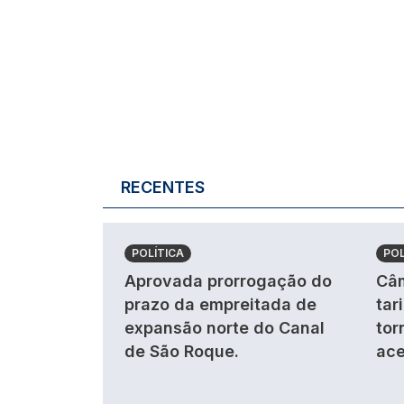
RECENTES
POLÍTICA
POL
Aprovada prorrogação do
Câm
prazo da empreitada de
tar
expansão norte do Canal
tor
de São Roque.
ace