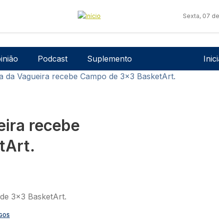
Sexta, 07 d
Men
inião
Podcast
Suplemento
Inic
ia da Vagueira recebe Campo de 3x3 BasketArt.
eira recebe
tArt.
GOS