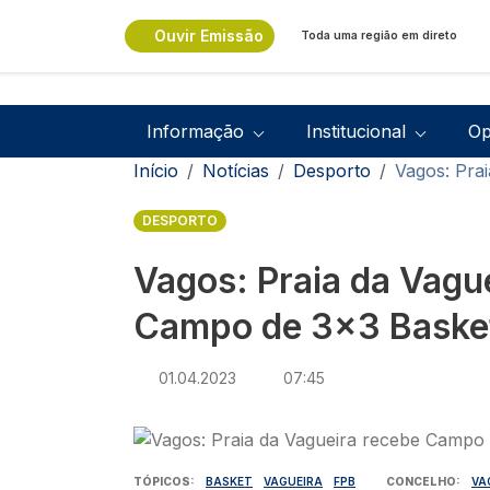
Passar para o conteúdo principal
Ouvir Emissão
Toda uma região em direto
Navegação principal
Informação
Institucional
Op
Navegação estrutural
Início
Notícias
Desporto
Vagos: Pra
DESPORTO
Vagos: Praia da Vagu
Campo de 3x3 Baske
01.04.2023
07:45
Imagem
TÓPICOS
BASKET
VAGUEIRA
FPB
CONCELHO
VA