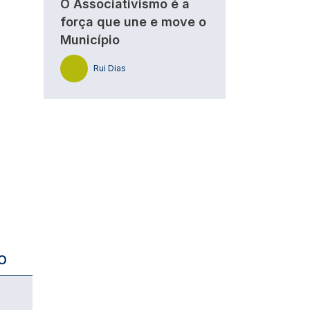
O Associativismo é a
força que une e move o
Município
Rui Dias
O