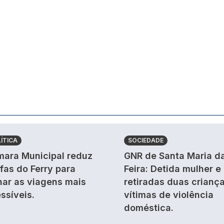
ÍTICA
SOCIEDADE
ara Municipal reduz
GNR de Santa Maria d
ifas do Ferry para
Feira: Detida mulher e
nar as viagens mais
retiradas duas crianç
ssíveis.
vítimas de violência
doméstica.