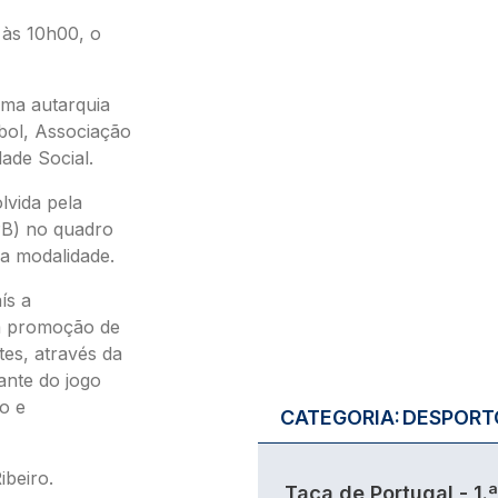
 às 10h00, o
uma autarquia
bol, Associação
ade Social.
vida pela
PB) no quadro
a modalidade.
ís a
a promoção de
tes, através da
ante do jogo
o e
CATEGORIA:
DESPORT
ibeiro.
Taça de Portugal - 1.ª