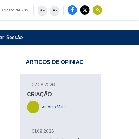
e Agosto de 2026
A
A
+
-
u de utilizador
Pesquisar
iar Sessão
ARTIGOS DE OPINIÃO
02.08.2026
CRIAÇÃO
António Maio
01.08.2026