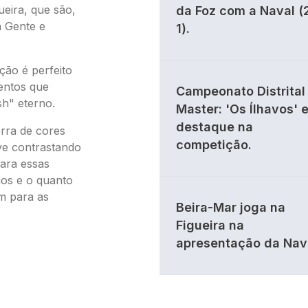
eira, que são,
da Foz com a Naval (
a Gente e
1).
ão é perfeito
mentos que
Campeonato Distrital 
sh" eterno.
Master: 'Os Ílhavos' 
destaque na
rra de cores
competição.
ve contrastando
para essas
mos e o quanto
m para as
Beira-Mar joga na
Figueira na
apresentação da Nav