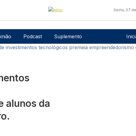
Sexta, 07 d
Men
inião
Podcast
Suplemento
Inic
de investimentos tecnológicos premeia empreendedorismo d
mentos
 alunos da
ro.