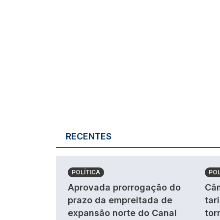
RECENTES
POLÍTICA
POL
Aprovada prorrogação do
Câm
prazo da empreitada de
tar
expansão norte do Canal
tor