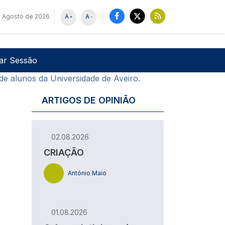
e Agosto de 2026
A
A
+
-
u de utilizador
Pesquisar
iar Sessão
e alunos da Universidade de Aveiro.
ARTIGOS DE OPINIÃO
02.08.2026
CRIAÇÃO
António Maio
01.08.2026