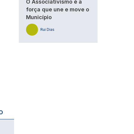
O Associativismo é a
força que une e move o
Município
Rui Dias
O