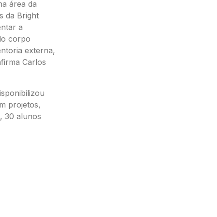
na área da
s da Bright
ntar a
do corpo
toria externa,
afirma Carlos
sponibilizou
m projetos,
l, 30 alunos