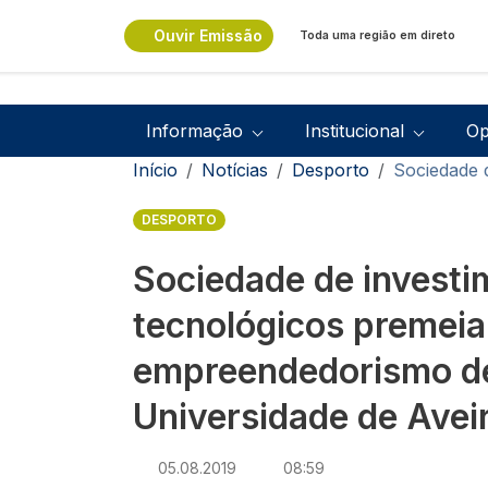
Passar para o conteúdo principal
Ouvir Emissão
Toda uma região em direto
Navegação principal
Informação
Institucional
Op
Navegação estrutural
Início
Notícias
Desporto
Sociedade 
DESPORTO
Sociedade de investi
tecnológicos premeia
empreendedorismo de
Universidade de Avei
05.08.2019
08:59