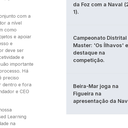
da Foz com a Naval (
1).
conjunto com a
dor a nível
tem como
ojetos e apoiar
Campeonato Distrital 
esso e
Master: 'Os Ílhavos' 
or deve ser
destaque na
etividade e
competição.
quão importante
 processo. Há
é preciso
r dentro e fora
Beira-Mar joga na
undador e CEO
Figueira na
apresentação da Nav
 nossa
ased Learning
dade na