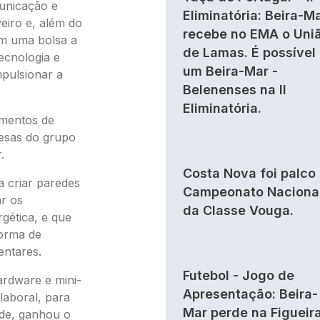
unicação e
Eliminatória: Beira-M
eiro e, além do
recebe no EMA o Uni
ém uma bolsa a
de Lamas. É possível
ecnologia e
um Beira-Mar -
mpulsionar a
Belenenses na II
Eliminatória.
omentos de
resas do grupo
.
Costa Nova foi palco
a criar paredes
Campeonato Naciona
ar os
da Classe Vouga.
gética, e que
forma de
entares.
Futebol - Jogo de
rdware e mini-
Apresentação: Beira-
laboral, para
Mar perde na Figueir
ade, ganhou o