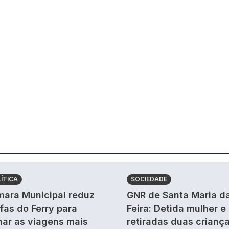
ÍTICA
SOCIEDADE
ara Municipal reduz
GNR de Santa Maria d
ifas do Ferry para
Feira: Detida mulher e
nar as viagens mais
retiradas duas crianç