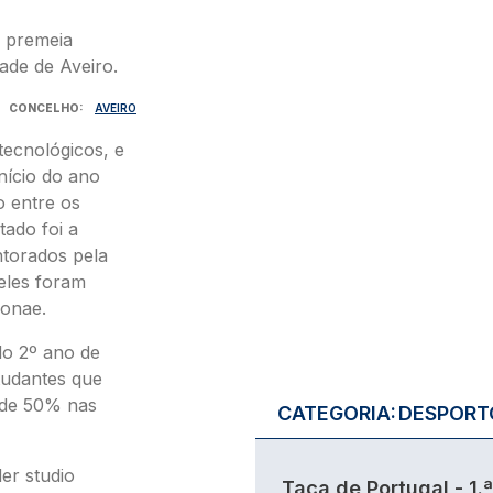
CONCELHO
AVEIRO
tecnológicos, e
nício do ano
o entre os
tado foi a
ntorados pela
eles foram
Sonae.
do 2º ano de
tudantes que
 de 50% nas
CATEGORIA:
DESPORT
der studio
Taça de Portugal - 1.ª